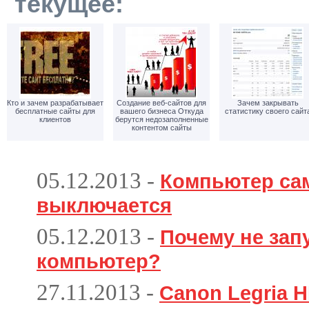
текущее:
Кто и зачем разрабатывает
Создание веб-сайтов для
Зачем закрывать
бесплатные сайты для
вашего бизнеса Откуда
статистику своего сайт
клиентов
берутся недозаполненные
контентом сайты
05.12.2013
-
Компьютер са
выключается
05.12.2013
-
Почему не зап
компьютер?
27.11.2013
-
Canon Legria H