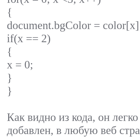
{
document.bgColor = color[x]
if(x == 2)
{
x = 0;
}
}
Как видно из кода, он легк
добавлен, в любую веб стра