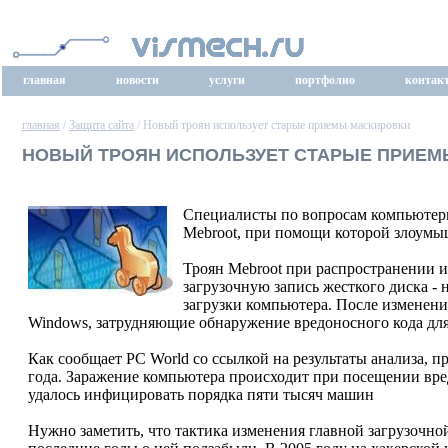
главная
новости
услуги
портфолио
контак
главная
/
Защита сайта
/ Новый троян использует старые приемы маскировки
НОВЫЙ ТРОЯН ИСПОЛЬЗУЕТ СТАРЫЕ ПРИЕМ
Специалисты по вопросам компьютер
Mebroot, при помощи которой злоумы
Троян Mebroot при распространении и
загрузочную запись жесткого диска -
загрузки компьютера. После изменени
Windows, затрудняющие обнаружение вредоносного кода дл
Как сообщает PC World со ссылкой на результаты анализа, п
года. Заражение компьютера происходит при посещении вр
удалось инфицировать порядка пяти тысяч машин
Нужно заметить, что тактика изменения главной загрузочн