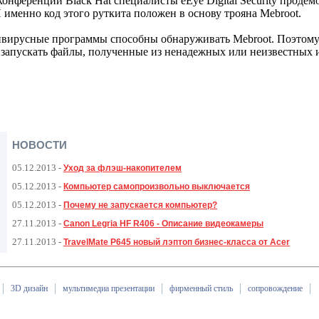
конференции Black Hat специалисты eEye Digital Security проде
И именно код этого руткита положен в основу трояна Mebroot.
тивирусные программы способны обнаруживать Mebroot. Поэтому
е запускать файлы, полученные из ненадежных или неизвестных 
НОВОСТИ
05.12.2013
-
Уход за флэш-накопителем
05.12.2013
-
Компьютер самопроизвольно выключается
05.12.2013
-
Почему не запускается компьютер?
27.11.2013
-
Canon Legria HF R406 - Описание видеокамеры
27.11.2013
-
TravelMate P645 новый лэптоп бизнес-класса от Acer
3D дизайн
мультимедиа презентации
фирменный стиль
сопровождение