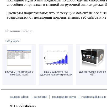
последние годы о ней подзабыли. В 2005 году на хакерской 
способного прятаться в главной загрузочной записи диска. 
Эксперты подчеркивают, что на текущий момент не все ан
воздержаться от посещения подозрительных веб-сайтов и н
Источник: i-faq.ru
текущее:
Вирусы. Что это и как с
Ещё о защите e-mail
Десять самых важных
ним бороться?
адресов на веб-страницах
НЕТ.
создание сайтов
разработки
продвижение сайтов
графический дизайн
2011 г., «VisMech.ru»