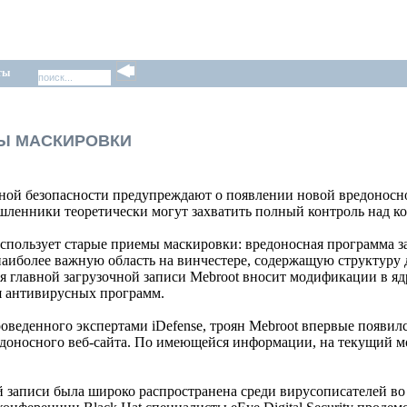
ты
Ы МАСКИРОВКИ
ной безопасности предупреждают о появлении новой вредоносн
шленники теоретически могут захватить полный контроль над к
спользует старые приемы маскировки: вредоносная программа з
 наиболее важную область на винчестере, содержащую структуру 
я главной загрузочной записи Mebroot вносит модификации в я
я антивирусных программ.
роведенного экспертами iDefense, троян Mebroot впервые появил
едоносного веб-сайта. По имеющейся информации, на текущий
ой записи была широко распространена среди вирусописателей в