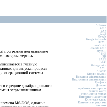
AdSense
CMS
CSS
DLE
Google
Google Adwords
HTML
JavaScript
Joomla CMS
ой программы под названием
MySQL
PHP
омпьютером жертвы.
PR
SAPE
SEO
аписывается в главную
Web-дизайн
данных для запуска процесса
XML
Анализ
дро операционной системы
Биржи ссылок
Внешняя оптимизация
Внутренняя оптимизация
Графика
ся в середине декабря прошлого
Домены
Заработок в интернете
 момент злоумышленникам
Защита сайта
Индексация сайтов
Интернет-маркетинг
Ключевые слова
о времена MS-DOS, однако в
Контекстная реклама
Контент