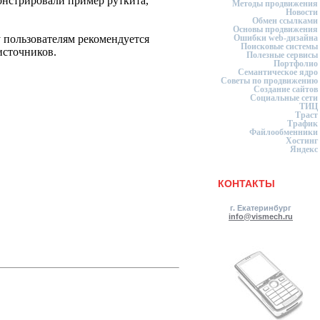
монстрировали пример руткита,
Методы продвижения
Новости
Обмен ссылками
Основы продвижения
 пользователям рекомендуется
Ошибки web-дизайна
Поисковые системы
источников.
Полезные сервисы
Портфолио
Семантическое ядро
Советы по продвижению
Создание сайтов
Социальные сети
ТИЦ
Траст
Трафик
Файлообменники
Хостинг
Яндекс
КОНТАКТЫ
г. Екатеринбург
info@vismech.ru