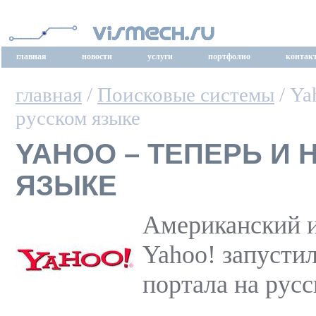
главная
новости
услуги
портфолио
контак
главная
/
Поисковые системы
/ Ya
русском языке
YAHOO – ТЕПЕРЬ И 
ЯЗЫКЕ
Американский и
Yahoo! запусти
портала на русс