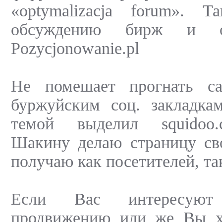
«optymalizacja forum». 
обсуждению бирж и о
Pozycjonowanie.pl
Не помешает прогнать с
буржуйским соц. закладка
темой выделил squidoo.
Шакину делаю страницу сво
получаю как посетителей, та
Если Вас интересую
продвижению или же Вы хо