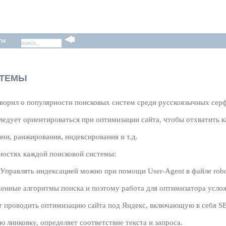
ты
СТЕМЫ
оворил о популярности поисковых систем среди русскоязычных сер
 следует ориентироваться при оптимизации сайта, чтобы отхватить 
чи, ранжирования, индексирования и т.д.
нностях каждой поисковой системы:
правлять индексацией можно при помощи User-Agent в файле robots
шенные алгоритмы поиска и поэтому работа для оптимизатора усло
оит проводить оптимизацию сайта под Яндекс, включающую в себя S
 линковку, определяет соответствие текста и запроса.