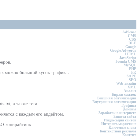
AdSense
CMS
CSS
DLE
Google
Google Adwords
HTML
JavaScript
Joomla CMS
феров.
MySQL
PHP
как можно больший кусок трафика.
PR
SAPE
SEO
Web-дизайн
XML
Анализ
Биржи ссылок
Внешняя оптимизация
Внутренняя оптимизация
.txt, а также тега
Графика
Домены
Заработок в интернете
жняется с каждым его апдейтом.
Защита сайта
Индексация сайтов
Интернет-маркетинг
EO-копирайтинг.
Ключевые слова
Контекстная реклама
Контент