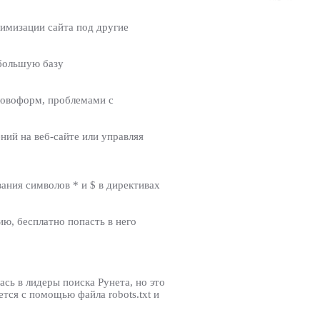
тимизации сайта под другие
 большую базу
словоформ, проблемами с
ний на веб-сайте или управляя
вания символов * и $ в директивах
ю, бесплатно попасть в него
сь в лидеры поиска Рунета, но это
ется с помощью файла robots.txt и