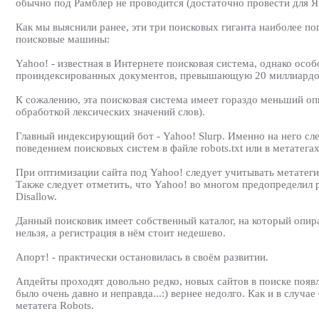
обычно под Рамблер не проводится (достаточно провести для Я
Как мы выяснили ранее, эти три поисковых гиганта наиболее п
поисковые машины:
Yahoo! - известная в Интернете поисковая система, однако осо
проиндексированных документов, превышающую 20 миллиардо
К сожалению, эта поисковая система имеет гораздо меньший о
обработкой лексических значений слов).
Главный индексирующий бот - Yahoo! Slurp. Именно на него сл
поведением поисковых систем в файле robots.txt или в метатегах
При оптимизации сайта под Yahoo! следует учитывать метатеги k
Также следует отметить, что Yahoo! во многом предопределил р
Disallow.
Данный поисковик имеет собственный каталог, на который опи
нельзя, а регистрация в нём стоит недешево.
Апорт! - практически остановилась в своём развитии.
Апдейты проходят довольно редко, новых сайтов в поиске появл
было очень давно и неправда...:) вернее недолго. Как и в случ
метатега Robots.