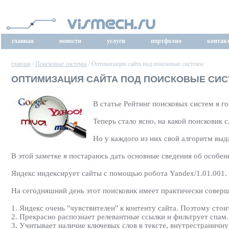
главная
новости
услуги
портфолио
контак
главная
/
Поисковые системы
/ Оптимизация сайта под поисковые системы
ОПТИМИЗАЦИЯ САЙТА ПОД ПОИСКОВЫЕ СИ
В статье Рейтинг поисковых систем я г
Теперь стало ясно, на какой поисковик
Но у каждого из них свой алгоритм выда
В этой заметке я постараюсь дать основные сведения об особе
Яндекс индексирует сайты с помощью робота Yandex/1.01.001. У
На сегодняшний день этот поисковик имеет практически совер
1. Яндекс очень "чувствителен" к контенту сайта. Поэтому ст
2. Прекрасно распознает релевантные ссылки и фильтрует спам.
3. Учитывает наличие ключевых слов в тексте, внутрестраничную