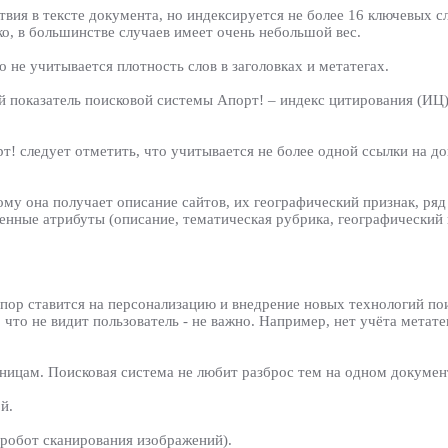
вия в тексте документа, но индексируется не более 16 ключевых с
ко, в большинстве случаев имеет очень небольшой вес.
 не учитывается плотность слов в заголовках и метатегах.
 показатель поисковой системы Апорт! – индекс цитирования (ИЦ)
т! следует отметить, что учитывается не более одной ссылки на д
му она получает описание сайтов, их географический признак, ряд 
ченные атрибуты (описание, тематическая рубрика, географический
упор ставится на персонализацию и внедрение новых технологий п
то не видит пользователь - не важно. Например, нет учёта метатегов
ицам. Поисковая система не любит разброс тем на одном документ
й.
(робот сканирования изображений).