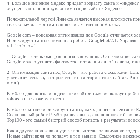
4. Большое значение Яндекс придает возрасту сайта и «индекс
осуществлять поисковую оптимизацию сайта в Яндексе.
Положительной чертой Яндекса является высокая плотность пои
телефоны» или «оптимизация сайта» именно в Яндекс.
Google.com – поисковая оптимизация под Google отличается хор
Индексирует сайты с помощью робота Googlebot/2.1. Управлять 
rel="nofollow"
1. Google – очень быстрая поисковая машина. Оптимизация сай
Google можно увидеть фактически в течении одной недели, так
2. Оптимизация сайта под Google – это работа с ссылками. Ес
учитывает ссылки, которые стоят на авторитетных сайтах. Рас
и т.д.)
Рамблер для поиска и индексации сайтов тоже использует робот
robots.txt, а также мета-тега
Рамблер охотнее индексирует сайты, находящиеся в рейтинге R
Специальный робот Рамблера дважды в день пополняет базу по
Тор100 - это самый быстрый способ попасть в результаты поиска
Как и другие поисковики уделяет значительное внимание содерж
Новые сайты вряд ли попадут в топ выдачи. Ссылочное ранжир