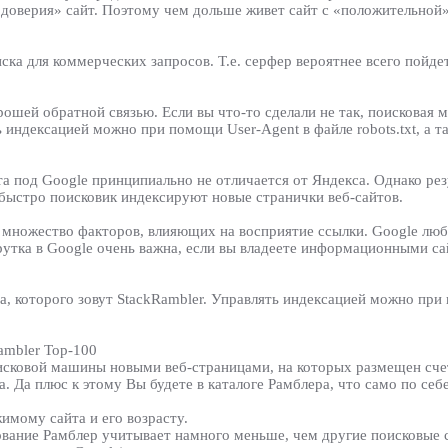
у доверия» сайт. Поэтому чем дольше живет сайт с «положительной
ска для коммерческих запросов. Т.е. серфер вероятнее всего пойд
ошей обратной связью. Если вы что-то сделали не так, поисковая м
индексацией можно при помощи User-Agent в файле robots.txt, а т
та под Google принципиально не отличается от Яндекса. Однако ре
 быстро поисковик индексируют новые странички веб-сайтов.
ть множество факторов, влияющих на восприятие ссылки. Google лю
крутка в Google очень важна, если вы владеете информационными с
а, которого зовут StackRambler. Управлять индексацией можно при
ambler Top-100
исковой машины новыми веб-страницами, на которых размещен сче
. Да плюс к этому Вы будете в каталоге Рамблера, что само по себ
имому сайта и его возрасту.
ование Рамблер учитывает намного меньше, чем другие поисковые 