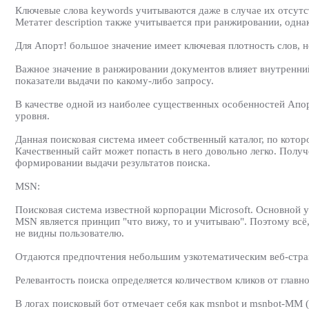
Ключевые слова keywords учитываются даже в случае их отсутст
Метатег description также учитывается при ранжировании, одна
Для Апорт! большое значение имеет ключевая плотность слов, но
Важное значение в ранжировании документов влияет внутренний
показатели выдачи по какому-либо запросу.
В качестве одной из наиболее существенных особенностей Апор
уровня.
Данная поисковая система имеет собственный каталог, по которо
Качественный сайт может попасть в него довольно легко. Полу
формировании выдачи результатов поиска.
MSN:
Поисковая система известной корпорации Microsoft. Основной 
MSN является принцип "что вижу, то и учитываю". Поэтому всё, ч
не видны пользователю.
Отдаются предпочтения небольшим узкотематическим веб-стран
Релевантость поиска определяется количеством кликов от главно
В логах поисковый бот отмечает себя как msnbot и msnbot-MM 