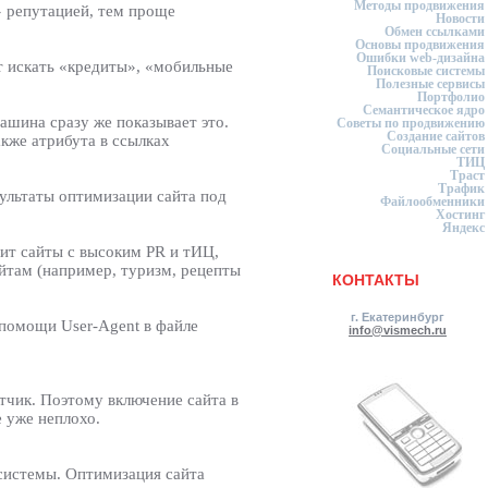
Методы продвижения
» репутацией, тем проще
Новости
Обмен ссылками
Основы продвижения
Ошибки web-дизайна
ет искать «кредиты», «мобильные
Поисковые системы
Полезные сервисы
Портфолио
Семантическое ядро
ашина сразу же показывает это.
Советы по продвижению
Создание сайтов
акже атрибута в ссылках
Социальные сети
ТИЦ
Траст
Трафик
зультаты оптимизации сайта под
Файлообменники
Хостинг
Яндекс
бит сайты с высоким PR и тИЦ,
айтам (например, туризм, рецепты
КОНТАКТЫ
г. Екатеринбург
 помощи User-Agent в файле
info@vismech.ru
тчик. Поэтому включение сайта в
е уже неплохо.
системы. Оптимизация сайта