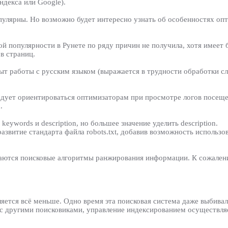
ндекса или Google).
опулярны. Но возможно будет интересно узнать об особенностях оп
бой популярности в Рунете по ряду причин не получила, хотя имеет
в страниц.
пыт работы с русским языком (выражается в трудности обработки 
едует ориентироваться оптимизаторам при просмотре логов посеще
.
eywords и description, но большее значение уделить description.
азвитие стандарта файла robots.txt, добавив возможность использо
раются поисковые алгоритмы ранжирования информации. К сожалени
яется всё меньше. Одно время эта поисковая система даже выбивала
ае с другими поисковиками, управление индексированием осуществля