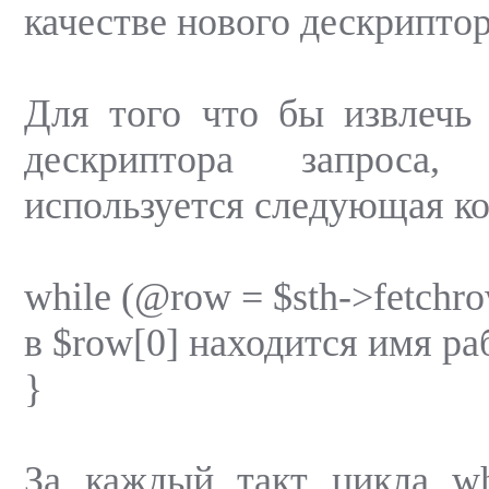
качестве нового дескриптора
Для того что бы извлечь
дескриптора запроса,
используется следующая ко
while (@row = $sth->fetchr
в $row[0] находится имя ра
}
За каждый такт цикла wh