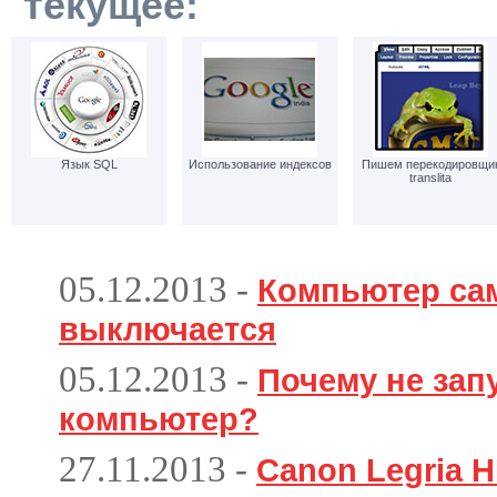
текущее:
Язык SQL
Использование индексов
Пишем перекодировщи
translita
05.12.2013
-
Компьютер са
выключается
05.12.2013
-
Почему не зап
компьютер?
27.11.2013
-
Canon Legria H