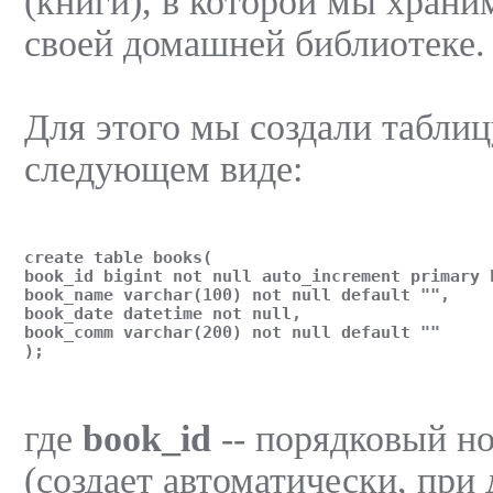
(книги), в которой мы хран
своей домашней библиотеке.
Для этого мы создали табли
следующем виде:
create table books(
book_id bigint not null auto_increment primary 
book_name varchar(100) not null default "",
book_date datetime not null,
book_comm varchar(200) not null default ""
);
где
book_id
-- порядковый н
(создает автоматически, при