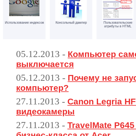
Использование индексов
Консольный дампер
Пользовательские
атрибуты в HTML
05.12.2013
-
Компьютер сам
выключается
05.12.2013
-
Почему не запу
компьютер?
27.11.2013
-
Canon Legria HF
видеокамеры
27.11.2013
-
TravelMate P64
бизнес-класса от Acer