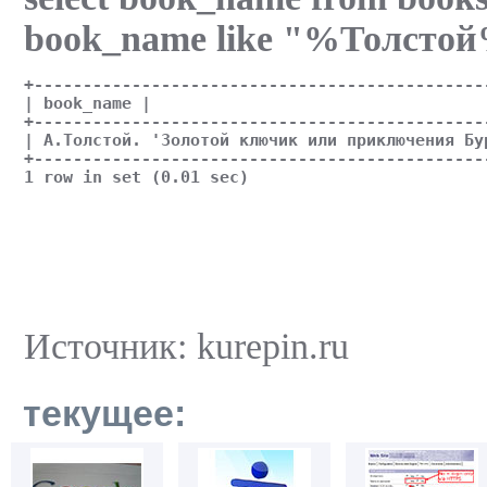
book_name like "%Толсто
+----------------------------------------------
| book_name |
+----------------------------------------------
| А.Толстой. 'Золотой ключик или приключения Бу
+----------------------------------------------
1 row in set (0.01 sec)
Источник: kurepin.ru
текущее: