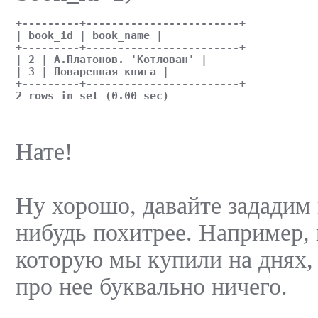
+---------+------------------------+
| book_id | book_name |
+---------+------------------------+
| 2 | А.Платонов. 'Котлован' |
| 3 | Поваренная книга |
+---------+------------------------+
2 rows in set (0.00 sec)
Нате!
Ну хорошо, давайте зададим 
нибудь похитрее. Например, 
которую мы купили на днях,
про нее буквально ничего.