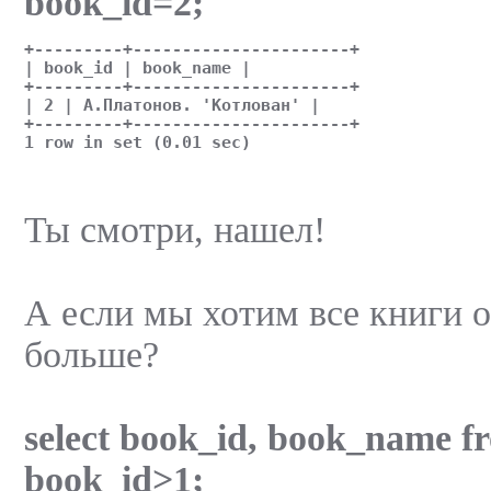
book_id=2;
+---------+----------------------+
| book_id | book_name |
+---------+----------------------+
| 2 | А.Платонов. 'Котлован' |
+---------+----------------------+
1 row in set (0.01 sec)
Ты смотри, нашел!
А если мы хотим все книги о
больше?
select book_id, book_name f
book_id>1;