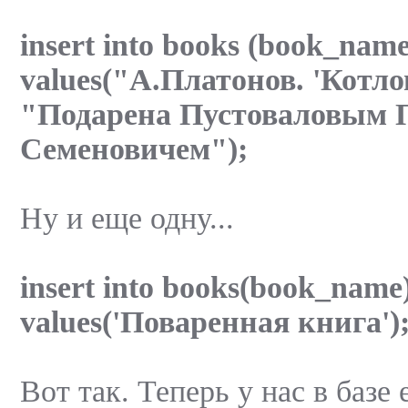
insert into books (book_na
values("А.Платонов. 'Котло
"Подарена Пустоваловым 
Семеновичем");
Ну и еще одну...
insert into books(book_name
values('Поваренная книга')
Вот так. Теперь у нас в базе 