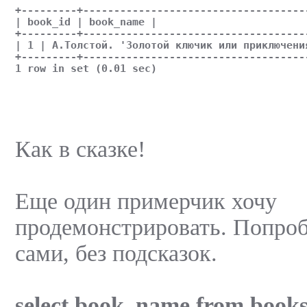
+---------+------------------------------------
| book_id | book_name |
+---------+------------------------------------
| 1 | А.Толстой. 'Золотой ключик или приключени
+---------+------------------------------------
1 row in set (0.01 sec)
Как в сказке!
Еще один примерчик хочу
продемонстрировать. Попроб
сами, без подсказок.
select book_name from book