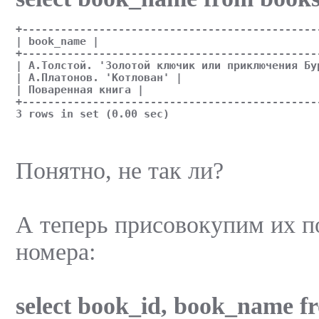
+----------------------------------------------
| book_name |
+----------------------------------------------
| А.Толстой. 'Золотой ключик или приключения Бу
| А.Платонов. 'Котлован' |
| Поваренная книга |
+----------------------------------------------
3 rows in set (0.00 sec)
Понятно, не так ли?
А теперь присовокупим их п
номера:
select book_id, book_name f