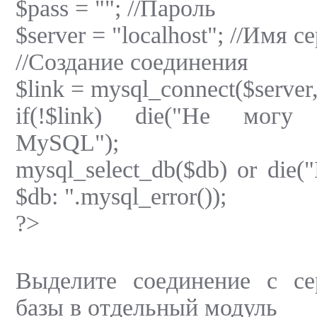
$pass = ""; //Пароль
$server = "localhost"; //Имя с
//Создание соединения
$link = mysql_connect($server,
if(!$link) die("Не могу
MySQL");
mysql_select_db($db) or die
$db: ".mysql_error());
?>
Выделите соединение с с
базы в отдельный модуль