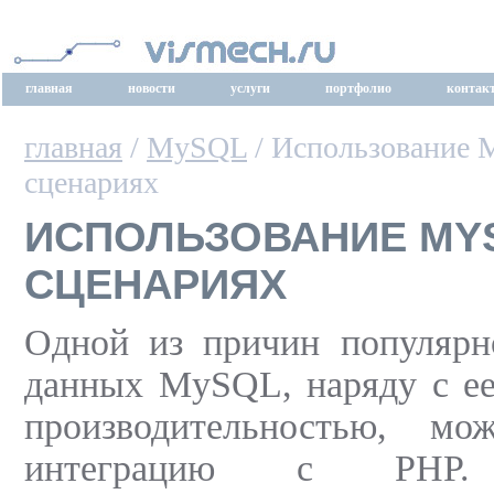
главная
новости
услуги
портфолио
контак
главная
/
MySQL
/ Использование 
сценариях
ИСПОЛЬЗОВАНИЕ MYS
СЦЕНАРИЯХ
Одной из причин популярно
данных MySQL, наряду с ее
производительностью, мо
интеграцию с PHP