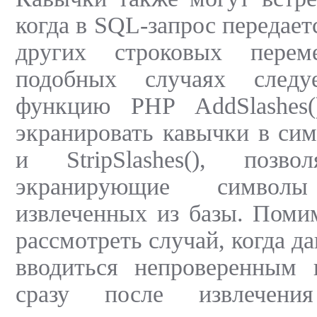
когда в SQL-запрос передае
других строковых пере
подобных случаях следуе
функцию PHP AddSlashes(
экранировать кавычки в си
и StripSlashes(), позв
экранирующие симво
извлеченных из базы. Помим
рассмотреть случай, когда да
вводиться непроверенным п
сразу после извлечен