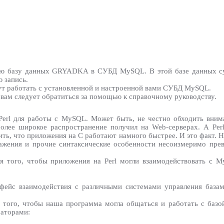
вую базу данных GRYADKA в СУБД MySQL. В этой базе данных су
 запись.
ут работать с установленной и настроенной вами СУБД MySQL.
 вам следует обратиться за помощью к справочному руководству.
Perl для работы с MySQL. Может быть, не честно обходить вни
лее широкое распространение получил на Web-серверах. А Perl
ь, что приложения на C работают намного быстрее. И это факт. Но
ражения и прочие синтаксические особенности несоизмеримо пре
ля того, чтобы приложения на Perl могли взаимодействовать с 
фейс взаимодействия с различными системами управления база
ля того, чтобы наша программа могла общаться и работать с баз
раторами: