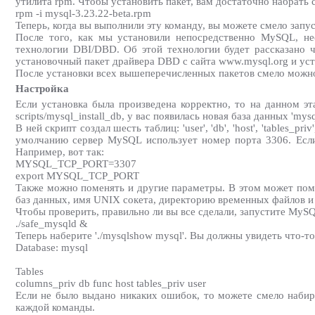
утилита rpm. Чтобы установить пакет, вам достаточно набрать
rpm -i mysql-3.23.22-beta.rpm
Теперь, когда вы выполнили эту команду, вы можете смело запу
После того, как мы установили непосредственно MySQL, не
технологии DBI/DBD. Об этой технологии будет рассказано ч
установочный пакет драйвера DBD с сайта www.mysql.org и уст
После установки всех вышеперечисленных пакетов смело можно
Настройка
Если установка была произведена корректно, то на данном эт
scripts/mysql_install_db, у вас появилась новая база данных 'mysq
В ней скрипт создал шесть таблиц: 'user', 'db', 'host', 'tables_
умолчанию сервер MySQL использует номер порта 3306. Есл
Например, вот так:
MYSQL_TCP_PORT=3307
export MYSQL_TCP_PORT
Также можно поменять и другие параметры. В этом может помо
баз данных, имя UNIX сокета, директорию временных файлов и
Чтобы проверить, правильно ли вы все сделали, запустите MyS
./safe_mysqld &
Теперь наберите './mysqlshow mysql'. Вы должны увидеть что-т
Database: mysql
Tables
columns_priv db func host tables_priv user
Если не было выдано никаких ошибок, то можете смело набира
каждой команды.