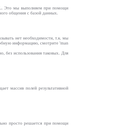
QL. Это мы выполняем при помощи
ного общения с базой данных.
азывать нет необходимости, т.к. мы
робную информацию, смотрите 'man
, без использования таковых. Для
ащает массив полей результативной
ольно просто решается при помощи