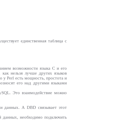
ществует единственная таблица с
манием возможности языка C и его
 как нельзя лучше других языков
 у Perl есть мощность, простота и
возносят его над другими языками
MySQL. Это взаимодействие можно
ми данных. А DBD связывает этот
ой данных, необходимо подключить