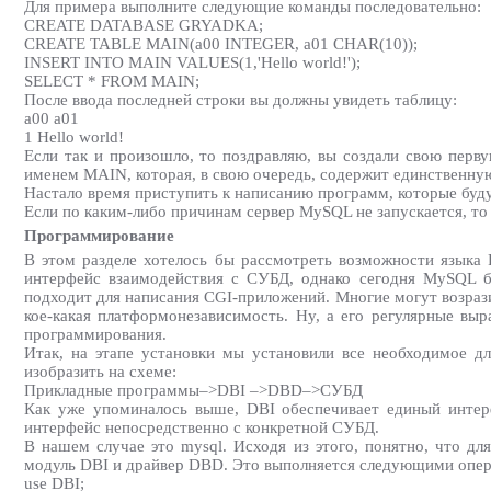
Для примера выполните следующие команды последовательно:
CREATE DATABASE GRYADKA;
CREATE TABLE MAIN(a00 INTEGER, a01 CHAR(10));
INSERT INTO MAIN VALUES(1,'Hello world!');
SELECT * FROM MAIN;
После ввода последней строки вы должны увидеть таблицу:
a00 a01
1 Hello world!
Если так и произошло, то поздравляю, вы создали свою пер
именем MAIN, которая, в свою очередь, содержит единственную
Настало время приступить к написанию программ, которые буд
Если по каким-либо причинам сервер MySQL не запускается, то
Программирование
В этом разделе хотелось бы рассмотреть возможности языка 
интерфейс взаимодействия с СУБД, однако сегодня MySQL бо
подходит для написания CGI-приложений. Многие могут возразит
кое-какая платформонезависимость. Ну, а его регулярные вы
программирования.
Итак, на этапе установки мы установили все необходимое д
изобразить на схеме:
Прикладные программы–>DBI –>DBD–>СУБД
Как уже упоминалось выше, DBI обеспечивает единый интер
интерфейс непосредственно с конкретной СУБД.
В нашем случае это mysql. Исходя из этого, понятно, что д
модуль DBI и драйвер DBD. Это выполняется следующими опе
use DBI;