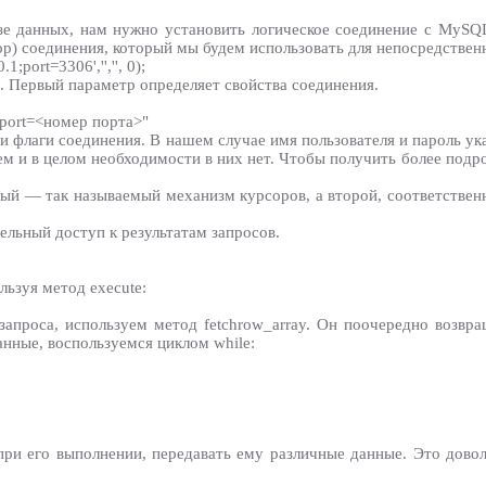
зе данных, нам нужно установить логическое соединение с MyS
ор) соединения, который мы будем использовать для непосредствен
ort=3306','','', 0);
. Первый параметр определяет свойства соединения.
port=<номер порта>"
 и флаги соединения. В нашем случае имя пользователя и пароль ук
ем и в целом необходимости в них нет. Чтобы получить более под
й — так называемый механизм курсоров, а второй, соответственно
ельный доступ к результатам запросов.
льзуя метод execute:
 запроса, используем метод fetchrow_array. Он поочередно возвр
анные, воспользуемся циклом while:
 при его выполнении, передавать ему различные данные. Это дов