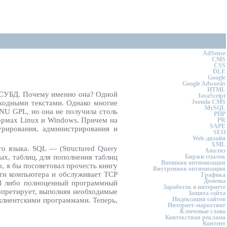
AdSense
CMS
CSS
DLE
Google
Google Adwords
HTML
 СУБД. Почему именно она? Одной
JavaScript
Joomla CMS
сходными текстами. Однако многие
MySQL
GNU GPL, но она не получила столь
PHP
ормах Linux и Windows. Причем на
PR
SAPE
урирования, администрирования и
SEO
Web-дизайн
XML
о языка. SQL — (Structured Query
Анализ
ых, таблиц, для пополнения таблиц
Биржи ссылок
Внешняя оптимизация
, я бы посоветовал прочесть книгу
Внутренняя оптимизация
яти компьютера и обслуживает TCP
Графика
Домены
erl либо полноценный программный
Заработок в интернете
ерпретирует, выполняя необходимые
Защита сайта
Индексация сайтов
 клиентскими программами. Теперь,
Интернет-маркетинг
Ключевые слова
Контекстная реклама
Контент