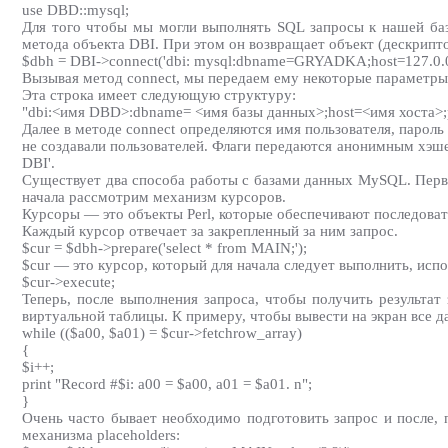
use DBD::mysql;
Для того чтобы мы могли выполнять SQL запросы к нашей ба
метода объекта DBI. При этом он возвращает объект (дескрипт
$dbh = DBI->connect('dbi: mysql:dbname=GRYADKA;host=127.0.0.1;p
Вызывая метод connect, мы передаем ему некоторые параметры
Эта строка имеет следующую структуру:
"dbi:<имя DBD>:dbname= <имя базы данных>;host=<имя хоста>;
Далее в методе connect определяются имя пользователя, пароль
не создавали пользователей. Флаги передаются анонимным хэш
DBI'.
Существует два способа работы с базами данных MySQL. Первы
начала рассмотрим механизм курсоров.
Курсоры — это объекты Perl, которые обеспечивают последоват
Каждый курсор отвечает за закрепленный за ним запрос.
$cur = $dbh->prepare('select * from MAIN;');
$cur — это курсор, который для начала следует выполнить, испо
$cur->execute;
Теперь, после выполнения запроса, чтобы получить результат
виртуальной таблицы. К примеру, чтобы вывести на экран все д
while (($a00, $a01) = $cur->fetchrow_array)
{
$i++;
print "Record #$i: a00 = $a00, a01 = $a01. n";
}
Очень часто бывает необходимо подготовить запрос и после,
механизма placeholders: