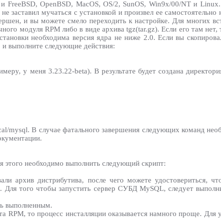
и FreeBSD, OpenBSD, MacOS, OS/2, SunOS, Win9x/00/NT и Linux
 не заставил мучаться с установкой и произвел ее самостоятельно 
вершен, и вы можете смело переходить к настройке. Для многих вст
ного модуля RPM либо в виде архива tgz(tar.gz). Если его там нет
тановки необходима версия ядра не ниже 2.0. Если вы скопировали
, и выполните следующие действия:
еру, у меня 3.23.22-beta). В результате будет создана директория
ocal/mysql. В случае фатального завершения следующих команд не
окументации.
Для этого необходимо выполнить следующий скрипт:
али архив дистрибутива, после чего можете удостовериться, ч
l). Для того чтобы запустить сервер СУБД MySQL, следует выполн
ать выполненным.
ета RPM, то процесс инсталляции оказывается намного проще. Для