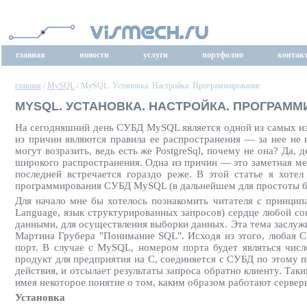
главная
новости
услуги
портфолио
контак
главная
/
MySQL
/ MySQL. Установка. Настройка. Программирование
MYSQL. УСТАНОВКА. НАСТРОЙКА. ПРОГРАМ
На сегодняшний день СУБД MySQL является одной из самых и
из причин являются правила ее распространения — за нее не 
могут возразить, ведь есть же PostgreSql, почему не она? Да,
широкого распространения. Одна из причин — это заметная м
последней встречается гораздо реже. В этой статье я хоте
программирования СУБД MySQL (в дальнейшем для простоты б
Для начало мне бы хотелось познакомить читателя с принцип
Language, язык структурированных запросов) сердце любой со
данными, для осуществления выборки данных. Эта тема заслужив
Мартина Грубера "Понимание SQL". Исходя из этого, любая С
порт. В случае с MySQL, номером порта будет являться числ
продукт для предприятия на C, соединяется с СУБД по этому 
действия, и отсылает результаты запроса обратно клиенту. Та
имея некоторое понятие о том, каким образом работают сервер
Установка