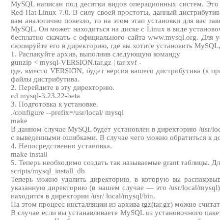
MySQL написан под десятки видов операционных систем. Это 
Red Hat Linux 7.0. В силу своей простоты, данный дистрибутив
вам аналогично повезло, то на этом этап установки для вас за
MySQL. Он может находиться на диске с Linux в виде установоч
бесплатно скачать с официального сайта www.mysql.org. Для ус
скопируйте его в директорию, где вы хотите установить MySQL
1. Распакуйте архив, выполнив следующую команду
gunzip < mysql-VERSION.tar.gz | tar xvf -
где, вместо VERSION, будет версия вашего дистрибутива (к прим
файлы дистрибутива.
2. Перейдите в эту директорию.
cd mysql-3.23.22-beta
3. Подготовка к установке.
./configure --prefix=/usr/local/ mysql
make
В данном случае MySQL будет установлен в директорию /usr/l
с выведенными ошибками. В случае чего можно обратиться к д
4. Непосредственно установка.
make install
5. Теперь необходимо создать так называемые grant таблицы. 
scripts/mysql_install_db
Теперь можно удалить директорию, в которую вы распаковыв
указанную директорию (в нашем случае — это /usr/local/mysq
находится в директории /usr/ local/mysql/bin.
На этом процесс инсталляции из архива tgz(tar.gz) можно счит
В случае если вы устанавливаете MySQL из установочного пак