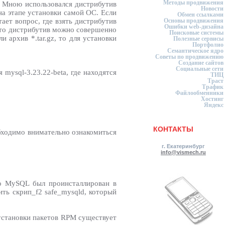
Методы продвижения
. Мною использовался дистрибутив
Новости
на этапе установки самой ОС. Если
Обмен ссылками
ает вопрос, где взять дистрибутив
Основы продвижения
Ошибки web-дизайна
, то дистрибутив можно совершенно
Поисковые системы
 архив *.tar.gz, то для установки
Полезные сервисы
Портфолио
Семантическое ядро
Советы по продвижению
Создание сайтов
Социальные сети
 mysql-3.23.22-beta, где находятся
ТИЦ
Траст
Трафик
Файлообменники
Хостинг
Яндекс
КОНТАКТЫ
обходимо внимательно ознакомиться
г. Екатеринбург
info@vismech.ru
то MySQL был проинсталлирован в
ить скрип_f2 safe_mysqld, который
 установки пакетов RPM существует