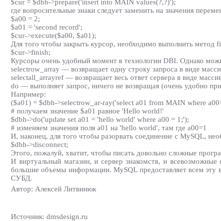
$cur = $dbh->prepare('insert into MAIN values(?,?)');
где вопросительные знаки следует заменить на значения переме
$a00 = 2;
$a01 = 'second record';
$cur->execute($a00, $a01);
Для того чтобы закрыть курсор, необходимо выполнить метод fi
$cur->finish;
Курсоры очень удобный момент в технологии DBI. Однако можн
selectrow_array — возвращает одну строку запроса в виде масси
selectall_arrayref — возвращает весь ответ сервера в виде масси
do — выполняет запрос, ничего не возвращая (очень удобно при р
Например:
($a01) = $dbh->selectrow_ar-ray('select a01 from MAIN where a00=
# получаем значение $a01 равное 'Hello world!'
$dbh->do('update set a01 = 'hello world' where a00 = 1;');
# изменяем значения поля a01 на 'hello world', там где a00=1
И, наконец, для того чтобы разорвать соединение с MySQL, нео
$dbh->disconnect;
Этого, пожалуй, хватит, чтобы писать довольно сложные прогр
И виртуальный магазин, и сервер знакомств, и всевозможные
большие объемы информации. MySQL предоставляет всем эту в
СУБД.
Автор: Алексей Литвинюк
Источник: dmsdesign.ru