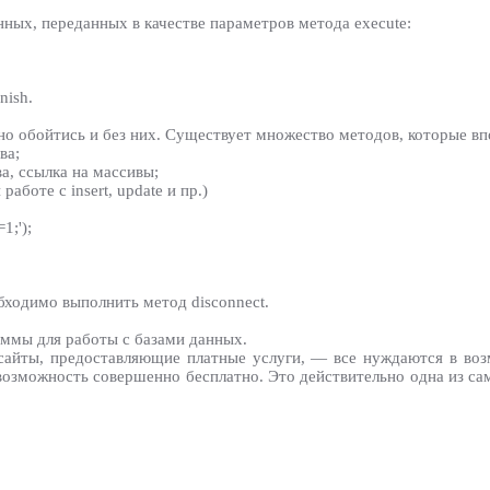
нных, переданных в качестве параметров метода execute:
nish.
о обойтись и без них. Существует множество методов, которые вп
ва;
ва, ссылка на массивы;
аботе с insert, update и пр.)
1;');
бходимо выполнить метод disconnect.
аммы для работы с базами данных.
 сайты, предоставляющие платные услуги, — все нуждаются в во
озможность совершенно бесплатно. Это действительно одна из 