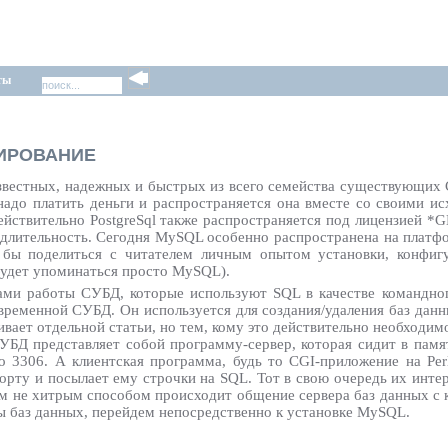
ты
МИРОВАНИЕ
звестных, надежных и быстрых из всего семейства существующих
надо платить деньги и распространяется она вместе со своими и
 действительно PostgreSql также распространяется под лицензией *
едлительность. Сегодня MySQL особенно распространена на платф
л бы поделиться с читателем личным опытом установки, конфиг
удет упоминаться просто MySQL).
ами работы СУБД, которые используют SQL в качестве командног
временной СУБД. Он используется для создания/удаления баз данн
ает отдельной статьи, но тем, кому это действительно необходимо
УБД представляет собой программу-сервер, которая сидит в пам
о 3306. А клиентская программа, будь то CGI-приложение на P
порту и посылает ему строчки на SQL. Тот в свою очередь их инт
ким не хитрым способом происходит общение сервера баз данных с
ы баз данных, перейдем непосредственно к установке MySQL.