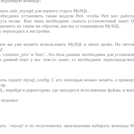
 следующую команду:
скать safe_mysqld для первого старта MySQL.
обходимо установить также модули Perl, чтобы Perl мог работ
уть позже. Вам лишь необходимо скачать установочный пакет D
ановить их таким же образом, как мы устанавливали MySQL.
 переходить к настройке.
апе вы уже можете использовать MySQL в своих целях. На пятом 
l'.
priv', 'columns_priv' и 'func'. Эта база данных необходима для устан
и данный порт у вас чем-то занят, то необходимо переопреде
чь скрипт mysql_config. С его помощью можно менять, к примеру
 пр.
QL, перейдя в директорию, где находятся исполняемые файлы, и вы
о похожее:
ть './mysql' и по полученному приглашению набирать команды SQL