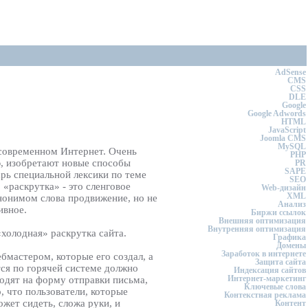
AdSense
CMS
CSS
DLE
Google
Google Adwords
HTML
JavaScript
Joomla CMS
MySQL
 современном Интернет. Очень
PHP
ю, изобретают новые способы
PR
SAPE
ь специальной лексики по теме
SEO
 «раскрутка» - это сленговое
Web-дизайн
XML
инонимом слова продвижение, но не
Анализ
ивное.
Биржи ссылок
Внешняя оптимизация
Внутренняя оптимизация
«холодная» раскрутка сайта.
Графика
Домены
Заработок в интернете
бмастером, которые его создал, а
Защита сайта
тся по горячей системе должно
Индексация сайтов
Интернет-маркетинг
водят на форму отправки письма,
Ключевые слова
о, что пользователи, которые
Контекстная реклама
ожет сидеть, сложа руки, и
Контент