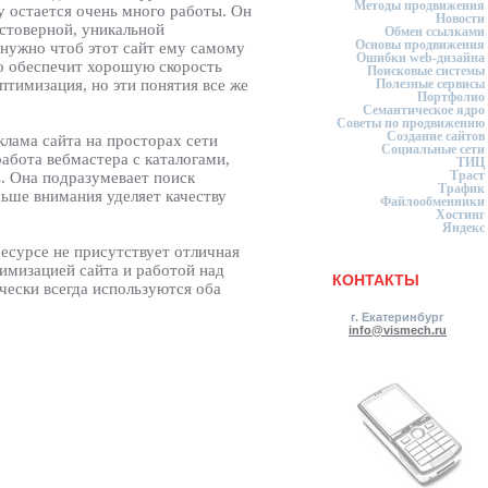
Методы продвижения
у остается очень много работы. Он
Новости
остоверной, уникальной
Обмен ссылками
Основы продвижения
 нужно чтоб этот сайт ему самому
Ошибки web-дизайна
то обеспечит хорошую скорость
Поисковые системы
птимизация, но эти понятия все же
Полезные сервисы
Портфолио
Семантическое ядро
Советы по продвижению
Создание сайтов
клама сайта на просторах сети
Социальные сети
абота вебмастера с каталогами,
ТИЦ
Траст
ь. Она подразумевает поиск
Трафик
ьше внимания уделяет качеству
Файлообменники
Хостинг
Яндекс
есурсе не присутствует отличная
имизацией сайта и работой над
КОНТАКТЫ
чески всегда используются оба
г. Екатеринбург
info@vismech.ru