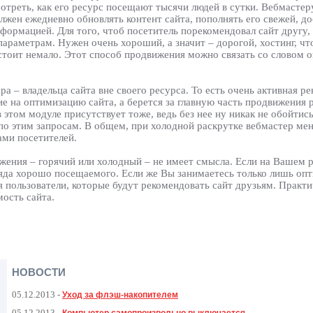
отреть, как его ресурс посещают тысячи людей в сутки. Вебмастер
лжен ежедневно обновлять контент сайта, пополнять его свежей, д
формацией. Для того, чтоб посетитель порекомендовал сайт другу,
параметрам. Нужен очень хороший, а значит – дорогой, хостинг, ч
стоит немало. Этот способ продвижения можно связать со словом о
 – владельца сайта вне своего ресурса. То есть очень активная ре
 на оптимизацию сайта, а берется за главную часть продвижения р
этом модуле присутствует тоже, ведь без нее ну никак не обойтис
о этим запросам. В общем, при холодной раскрутке вебмастер мен
ами посетителей.
жения – горячий или холодный – не имеет смысла. Если на Вашем р
ряда хорошо посещаемого. Если же Вы занимаетесь только лишь опт
пользователи, которые будут рекомендовать сайт друзьям. Практи
ость сайта.
НОВОСТИ
05.12.2013
-
Уход за флэш-накопителем
05.12.2013
-