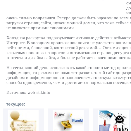
см
до
ин
очень сильно понравился. Ресурс должен быть идеален по всем 
загрузки страниц сайта, нужен модный домен, что тоже сейчас 
не являются прямыми синонимами.
Холодная раскрутка подразумевает активные действия вебмастера
Интернет. В холодном продвижении почти не уделяется внимание
рейтингами, баннерной, контекстной рекламой… Оптимизация в 
ключевых поисковых запросов и оптимизацию страниц ресурса п
контента и дизайна сайта, а больше работает с внешними поток
На сегодняшний день использовать какой-то один метод продви
информация, то реклама не поможет развить такой сайт до раз
дизайном и информационным наполнением, то откуда возьмутся 
способа одновременно, чем и достигается нормальная посещаем
Источник: web-stil.info
текущее: