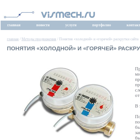
главная
новости
услуги
портфолио
контак
главная
/
Методы продвижения
/ Понятия «холодной» и «горячей» раскрутки сайта
ПОНЯТИЯ «ХОЛОДНОЙ» И «ГОРЯЧЕЙ» РАСКРУ
Пр
мн
пр
пр
сл
от
В 
По
по
бы
за
бы