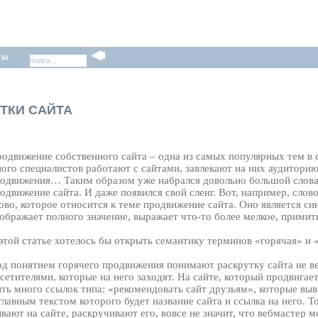
ты
ТКИ САЙТА
одвижение собственного сайта – одна из самых популярных тем в
ого специалистов работают с сайтами, завлекают на них аудитори
одвижения… Таким образом уже набрался довольно большой словар
одвижение сайта. И даже появился свой сленг. Вот, например, слово
ово, которое относится к теме продвижение сайта. Оно является с
ображает полного значение, выражает что-то более мелкое, примит
этой статье хотелось бы открыть семантику терминов «горячая» и 
д понятием горячего продвижения понимают раскрутку сайта не ве
сетителями, которые на него заходят. На сайте, который продвигае
ть много ссылок типа: «рекомендовать сайт друзьям», которые вы
главным текстом которого будет название сайта и ссылка на него. Т
вают на сайте, раскручивают его, вовсе не значит, что вебмастер м