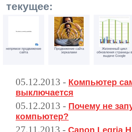
текущее:
непрямое продвижение
Продвижение сайта
Жизненный цикл
сайта
зеркалами
обновления страницы 
выдаче Google
05.12.2013
-
Компьютер са
выключается
05.12.2013
-
Почему не зап
компьютер?
27.11.2013
-
Canon Legria H