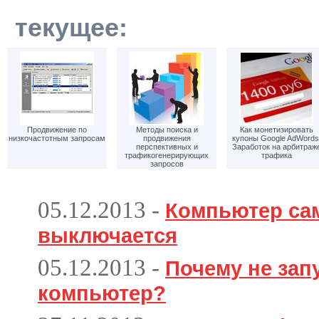
текущее:
Продвижение по
Методы поиска и
Как монетизировать
низкочастотным запросам
продвижения
купоны Google AdWords
перспективных и
Заработок на арбитраж
трафикогенерирующих
трафика
запросов
05.12.2013
-
Компьютер са
выключается
05.12.2013
-
Почему не зап
компьютер?