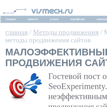
главная
новости
услуги
портфолио
контак
главная
/
Методы продвижения
/ 
методы продвижения сайтов
МАЛОЭФФЕКТИВНЫ
ПРОДВИЖЕНИЯ САЙ
Гостевой пост о
SeoExperimenty.
неэффективным
продвижения сай