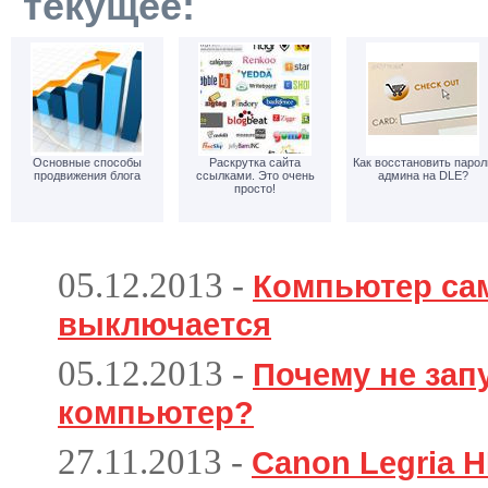
текущее:
Основные способы
Раскрутка сайта
Как восстановить парол
продвижения блога
ссылками. Это очень
админа на DLE?
просто!
05.12.2013
-
Компьютер са
выключается
05.12.2013
-
Почему не зап
компьютер?
27.11.2013
-
Canon Legria H