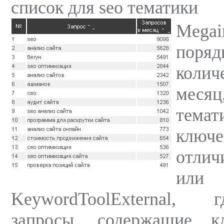
список для seo тематики
Megai
поря
колич
мес
темат
ключ
отлич
или
KeywordToolExternal,
запросы, содержащие к