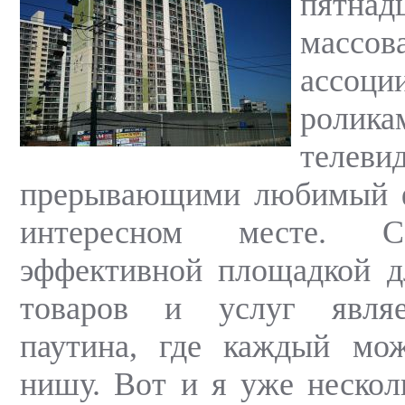
пятнад
массо
ассоц
рол
телеви
прерывающими любимый 
интересном месте. С
эффективной площадкой д
товаров и услуг являе
паутина, где каждый мо
нишу. Вот и я уже нескол