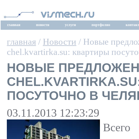
главная
новости
услуги
портфолио
контак
главная
/
Новости
/ Новые предло
chel.kvartirka.su: квартиры посут
НОВЫЕ ПРЕДЛОЖЕН
CHEL.KVARTIRKA.SU
ПОСУТОЧНО В ЧЕЛЯ
03.11.2013 12:23:29
Всего