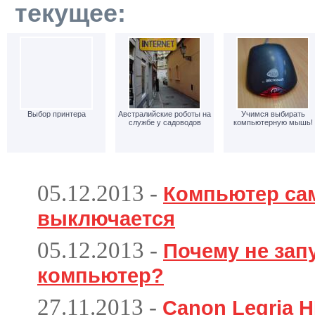
текущее:
Выбор принтера
Австралийские роботы на
Учимся выбирать
службе у садоводов
компьютерную мышь!
05.12.2013
-
Компьютер са
выключается
05.12.2013
-
Почему не зап
компьютер?
27.11.2013
-
Canon Legria H