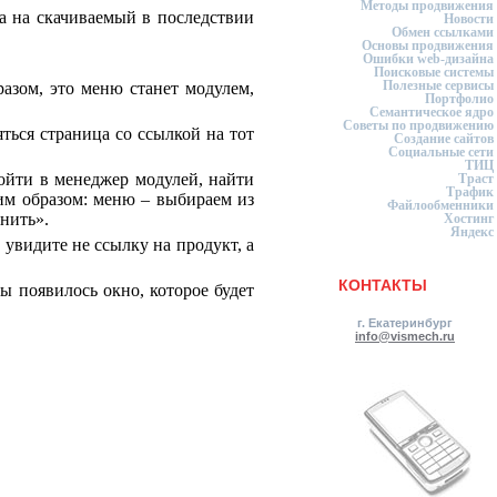
Методы продвижения
ка на скачиваемый в последствии
Новости
Обмен ссылками
Основы продвижения
Ошибки web-дизайна
Поисковые системы
Полезные сервисы
азом, это меню станет модулем,
Портфолио
Семантическое ядро
Советы по продвижению
ться страница со ссылкой на тот
Создание сайтов
Социальные сети
ТИЦ
войти в менеджер модулей, найти
Траст
Трафик
им образом: меню – выбираем из
Файлообменники
нить».
Хостинг
Яндекс
увидите не ссылку на продукт, а
КОНТАКТЫ
ы появилось окно, которое будет
г. Екатеринбург
info@vismech.ru