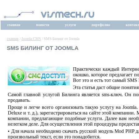
главная
новости
услуги
портфолио
контак
главная
/
Joomla CMS
/ SMS Билинг от Joomla
SMS БИЛИНГ ОТ JOOMLA
Практически каждый Интернет
окошко, которое предлагает п
Вот это и есть тот самый SMS 
Эта статья даст общие понятия
Самой главной услугой Билинга является sms-ключ. Он по
продавать.
Проще и легче всего организовать такую услугу на Joomla
Deluxe и т. д.), зарегистрироваться на сайте этой компании
компании, предлагающие подобные услуги. Далее вам необх
нелегком деле. Для осуществления этой процедуры предоста
• Для начала необходимо скачать русский модуль Mod PHP дл
произвольный текст, если это понадобится.