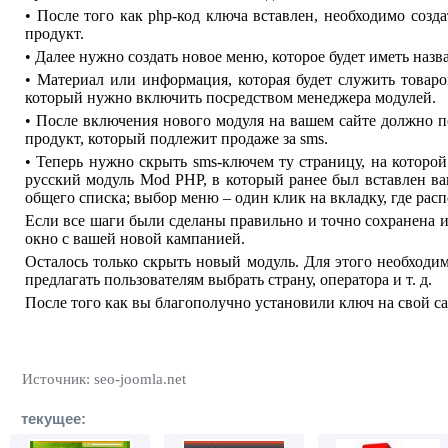
• После того как php-код ключа вставлен, необходимо созд
продукт.
• Далее нужно создать новое меню, которое будет иметь наз
• Материал или информация, которая будет служить товар
который нужно включить посредством менеджера модулей.
• После включения нового модуля на вашем сайте должно по
продукт, который подлежит продаже за sms.
• Теперь нужно скрыть sms-ключем ту страницу, на которо
русский модуль Mod PHP, в который ранее был вставлен в
общего списка; выбор меню – один клик на вкладку, где рас
Если все шаги были сделаны правильно и точно сохранена и
окно с вашей новой кампанией.
Осталось только скрыть новый модуль. Для этого необходим
предлагать пользователям выбрать страну, оператора и т. д.
После того как вы благополучно установили ключ на свой сай
Источник: seo-joomla.net
текущее: