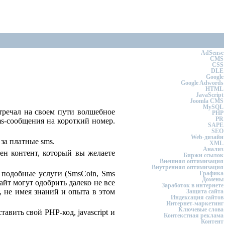
AdSense
CMS
CSS
DLE
Google
Google Adwords
HTML
JavaScript
Joomla CMS
MySQL
тречал на своем пути волшебное
PHP
PR
ms-сообщения на короткий номер.
SAPE
SEO
Web-дизайн
 за платные sms.
XML
Анализ
ен контент, который вы желаете
Биржи ссылок
Внешняя оптимизация
Внутренняя оптимизация
т подобные услуги (SmsCoin, Sms
Графика
Домены
айт могут одобрить далеко не все
Заработок в интернете
 не имея знаний и опыта в этом
Защита сайта
Индексация сайтов
Интернет-маркетинг
Ключевые слова
авить свой PHP-код, javascript и
Контекстная реклама
Контент