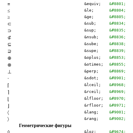
≡
&equiv;
&#8801;
≤
&le;
&#8804;
≥
&ge;
&#8805;
&sub;
&#8834;
⊂
&sup;
&#8835;
⊃
&nsub;
&#8836;
⊄
&sube;
&#8838;
⊆
&supe;
&#8839;
⊇
&oplus;
&#8853;
⊕
&otimes;
&#8855;
⊗
&perp;
&#8869;
⊥
&sdot;
&#8901;
⋅
&lceil;
&#8968;
⌈
&rceil;
&#8969;
⌉
&lfloor;
&#8970;
⌊
&rfloor;
&#8971;
⌋
〈
&lang;
&#9001;
〉
&rang;
&#9002;
Геометрические фигуры
◊
&loz;
&#9674;