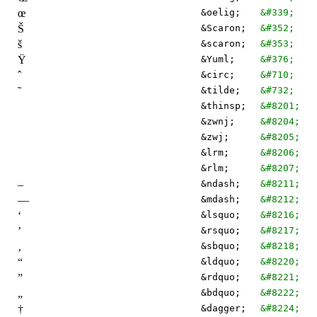
œ
&oelig;
&#339;
Š
&Scaron;
&#352;
š
&scaron;
&#353;
Ÿ
&Yuml;
&#376;
ˆ
&circ;
&#710;
˜
&tilde;
&#732;
&thinsp;
&#8201;
&zwnj;
&#8204;
&zwj;
&#8205;
&lrm;
&#8206;
&rlm;
&#8207;
–
&ndash;
&#8211;
—
&mdash;
&#8212;
‘
&lsquo;
&#8216;
’
&rsquo;
&#8217;
‚
&sbquo;
&#8218;
“
&ldquo;
&#8220;
”
&rdquo;
&#8221;
„
&bdquo;
&#8222;
†
&dagger;
&#8224;