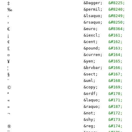
‡
&Dagger;
&#8225;
‰
&permil;
&#8240;
‹
&lsaquo;
&#8249;
›
&rsaquo;
&#8250;
€
&euro;
&#8364;
¡
&iexcl;
&#161;
¢
&cent;
&#162;
£
&pound;
&#163;
¤
&curren;
&#164;
¥
&yen;
&#165;
¦
&brvbar;
&#166;
§
&sect;
&#167;
¨
&uml;
&#168;
©
&copy;
&#169;
ª
&ordf;
&#170;
«
&laquo;
&#171;
»
&raquo;
&#187;
¬
&not;
&#172;
&shy;
&#173;
®
&reg;
&#174;