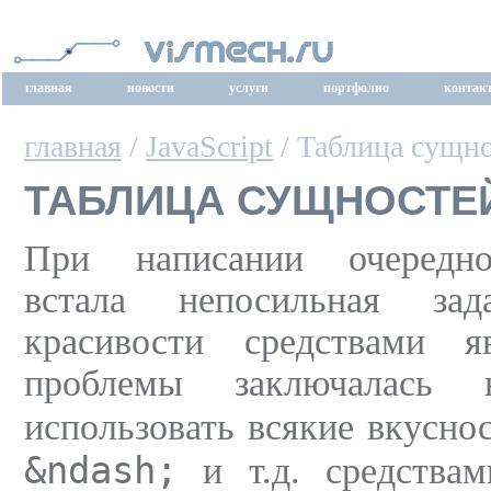
главная
новости
услуги
портфолио
контак
главная
/
JavaScript
/ Таблица сущн
ТАБЛИЦА СУЩНОСТЕЙ
При написании очередно
встала непосильная за
красивости средствами я
проблемы заключалась
использовать всякие вкусно
&ndash;
и т.д. средствам