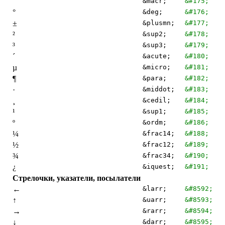
¯
&macr;
&#175;
°
&deg;
&#176;
±
&plusmn;
&#177;
²
&sup2;
&#178;
³
&sup3;
&#179;
´
&acute;
&#180;
µ
&micro;
&#181;
¶
&para;
&#182;
·
&middot;
&#183;
¸
&cedil;
&#184;
¹
&sup1;
&#185;
º
&ordm;
&#186;
¼
&frac14;
&#188;
½
&frac12;
&#189;
¾
&frac34;
&#190;
¿
&iquest;
&#191;
Стрелочки, указатели, посылатели
←
&larr;
&#8592;
↑
&uarr;
&#8593;
→
&rarr;
&#8594;
↓
&darr;
&#8595;