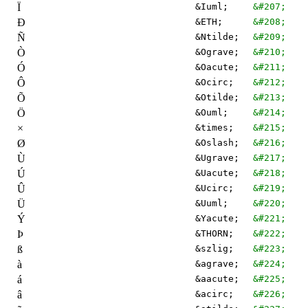
Ï
&Iuml;
&#207;
Ð
&ETH;
&#208;
Ñ
&Ntilde;
&#209;
Ò
&Ograve;
&#210;
Ó
&Oacute;
&#211;
Ô
&Ocirc;
&#212;
Õ
&Otilde;
&#213;
Ö
&Ouml;
&#214;
×
&times;
&#215;
Ø
&Oslash;
&#216;
Ù
&Ugrave;
&#217;
Ú
&Uacute;
&#218;
Û
&Ucirc;
&#219;
Ü
&Uuml;
&#220;
Ý
&Yacute;
&#221;
Þ
&THORN;
&#222;
ß
&szlig;
&#223;
à
&agrave;
&#224;
á
&aacute;
&#225;
â
&acirc;
&#226;