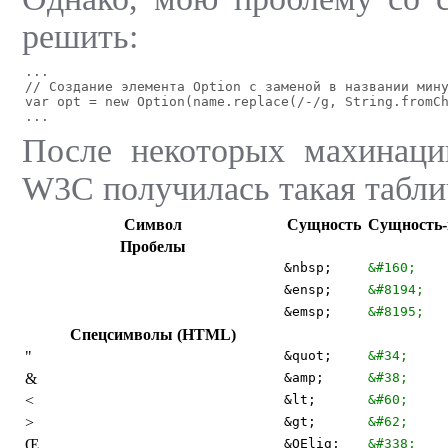
решить:
...
// Создание элемента Option с заменой в названии мин
var opt = new Option(name.replace(/-/g, String.fromC
...
После некоторых махинаци
W3C получилась такая табли
Символ
Сущность
Сущность-
Пробелы
&nbsp;
&#160;
&ensp;
&#8194;
&emsp;
&#8195;
Спецсимволы (HTML)
"
&quot;
&#34;
&
&amp;
&#38;
<
&lt;
&#60;
>
&gt;
&#62;
Œ
&OElig;
&#338;