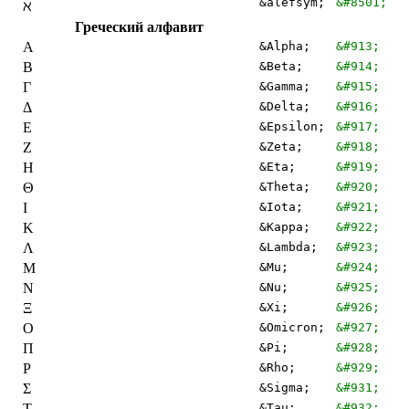
&alefsym;
&#8501;
ℵ
Греческий алфавит
Α
&Alpha;
&#913;
Β
&Beta;
&#914;
Γ
&Gamma;
&#915;
Δ
&Delta;
&#916;
Ε
&Epsilon;
&#917;
Ζ
&Zeta;
&#918;
Η
&Eta;
&#919;
Θ
&Theta;
&#920;
Ι
&Iota;
&#921;
Κ
&Kappa;
&#922;
Λ
&Lambda;
&#923;
Μ
&Mu;
&#924;
Ν
&Nu;
&#925;
Ξ
&Xi;
&#926;
Ο
&Omicron;
&#927;
Π
&Pi;
&#928;
Ρ
&Rho;
&#929;
Σ
&Sigma;
&#931;
Τ
&Tau;
&#932;