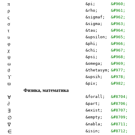
π
&pi;
&#960;
ρ
&rho;
&#961;
ς
&sigmaf;
&#962;
σ
&sigma;
&#963;
τ
&tau;
&#964;
υ
&upsilon;
&#965;
φ
&phi;
&#966;
χ
&chi;
&#967;
ψ
&psi;
&#968;
ω
&omega;
&#969;
ϑ
&thetasym;
&#977;
ϒ
&upsih;
&#978;
ϖ
&piv;
&#982;
Физика, математика
&forall;
&#8704;
∀
∂
&part;
&#8706;
&exist;
&#8707;
∃
&empty;
&#8709;
∅
&nabla;
&#8711;
∇
&isin;
&#8712;
∈