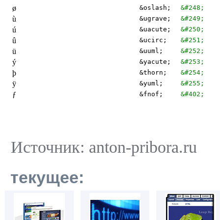
ø
&oslash;
&#248;
ù
&ugrave;
&#249;
ú
&uacute;
&#250;
û
&ucirc;
&#251;
ü
&uuml;
&#252;
ý
&yacute;
&#253;
þ
&thorn;
&#254;
ÿ
&yuml;
&#255;
ƒ
&fnof;
&#402;
Источник: anton-pribora.ru
текущее: