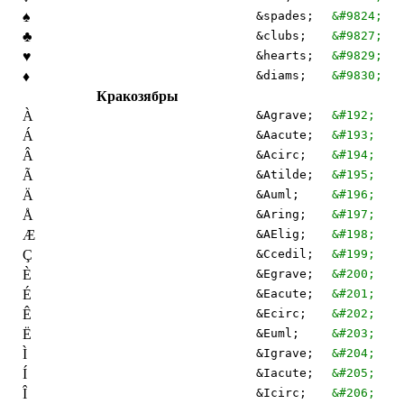
♠
&spades;
&#9824;
♣
&clubs;
&#9827;
♥
&hearts;
&#9829;
♦
&diams;
&#9830;
Кракозябры
À
&Agrave;
&#192;
Á
&Aacute;
&#193;
Â
&Acirc;
&#194;
Ã
&Atilde;
&#195;
Ä
&Auml;
&#196;
Å
&Aring;
&#197;
Æ
&AElig;
&#198;
Ç
&Ccedil;
&#199;
È
&Egrave;
&#200;
É
&Eacute;
&#201;
Ê
&Ecirc;
&#202;
Ë
&Euml;
&#203;
Ì
&Igrave;
&#204;
Í
&Iacute;
&#205;
Î
&Icirc;
&#206;