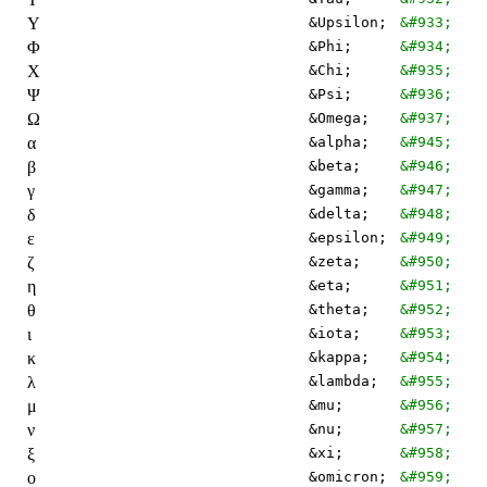
Υ
&Upsilon;
&#933;
Φ
&Phi;
&#934;
Χ
&Chi;
&#935;
Ψ
&Psi;
&#936;
Ω
&Omega;
&#937;
α
&alpha;
&#945;
β
&beta;
&#946;
γ
&gamma;
&#947;
δ
&delta;
&#948;
ε
&epsilon;
&#949;
ζ
&zeta;
&#950;
η
&eta;
&#951;
θ
&theta;
&#952;
ι
&iota;
&#953;
κ
&kappa;
&#954;
λ
&lambda;
&#955;
μ
&mu;
&#956;
ν
&nu;
&#957;
ξ
&xi;
&#958;
ο
&omicron;
&#959;