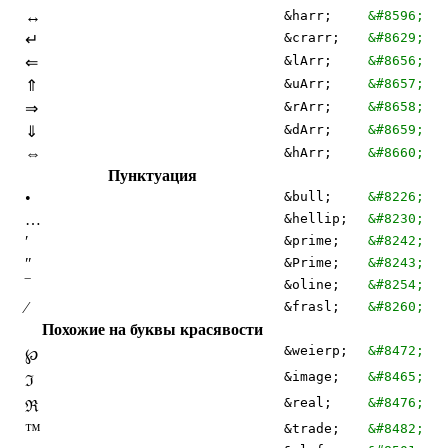
↔
&harr;
&#8596;
&crarr;
&#8629;
↵
&lArr;
&#8656;
⇐
&uArr;
&#8657;
⇑
&rArr;
&#8658;
⇒
&dArr;
&#8659;
⇓
⇔
&hArr;
&#8660;
Пунктуация
•
&bull;
&#8226;
…
&hellip;
&#8230;
′
&prime;
&#8242;
″
&Prime;
&#8243;
‾
&oline;
&#8254;
⁄
&frasl;
&#8260;
Похожие на буквы красявости
&weierp;
&#8472;
℘
&image;
&#8465;
ℑ
&real;
&#8476;
ℜ
™
&trade;
&#8482;