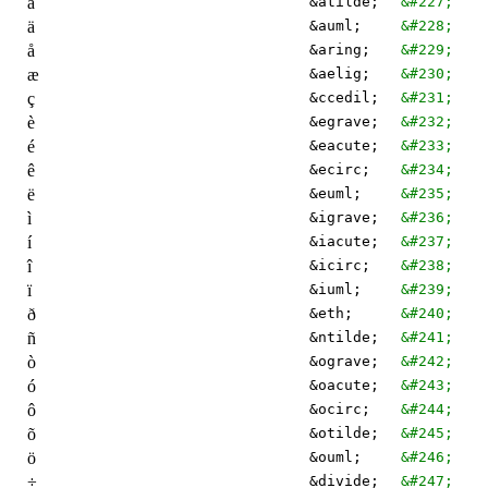
ã
&atilde;
&#227;
ä
&auml;
&#228;
å
&aring;
&#229;
æ
&aelig;
&#230;
ç
&ccedil;
&#231;
è
&egrave;
&#232;
é
&eacute;
&#233;
ê
&ecirc;
&#234;
ë
&euml;
&#235;
ì
&igrave;
&#236;
í
&iacute;
&#237;
î
&icirc;
&#238;
ï
&iuml;
&#239;
ð
&eth;
&#240;
ñ
&ntilde;
&#241;
ò
&ograve;
&#242;
ó
&oacute;
&#243;
ô
&ocirc;
&#244;
õ
&otilde;
&#245;
ö
&ouml;
&#246;
÷
&divide;
&#247;