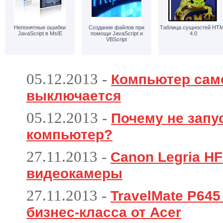
Непонятные ошибки
Создание файлов при
Таблица сущностей HT
JavaScript в MsIE
помощи JavaScript и
4.0
VBScript
05.12.2013
-
Компьютер сам
выключается
05.12.2013
-
Почему не запу
компьютер?
27.11.2013
-
Canon Legria HF
видеокамеры
27.11.2013
-
TravelMate P64
бизнес-класса от Acer