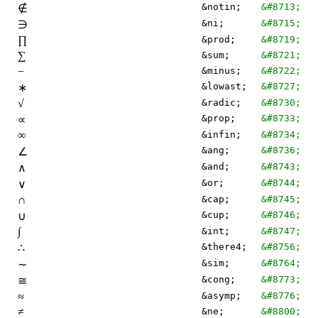
&notin;
&#8713;
∉
&ni;
&#8715;
∋
∏
&prod;
&#8719;
∑
&sum;
&#8721;
−
&minus;
&#8722;
&lowast;
&#8727;
∗
√
&radic;
&#8730;
&prop;
&#8733;
∝
∞
&infin;
&#8734;
&ang;
&#8736;
∠
&and;
&#8743;
∧
&or;
&#8744;
∨
∩
&cap;
&#8745;
&cup;
&#8746;
∪
∫
&int;
&#8747;
&there4;
&#8756;
∴
&sim;
&#8764;
∼
&cong;
&#8773;
≅
≈
&asymp;
&#8776;
≠
&ne;
&#8800;