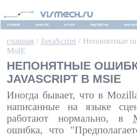
главная
новости
услуги
портфолио
контак
главная
/
JavaScript
/ Непонятные ош
MsIE
НЕПОНЯТНЫЕ ОШИБ
JAVASCRIPT В MSIE
Иногда бывает, что в Mozill
написанные на языке сцена
работают нормально, в
ошибка, что "Предполагает