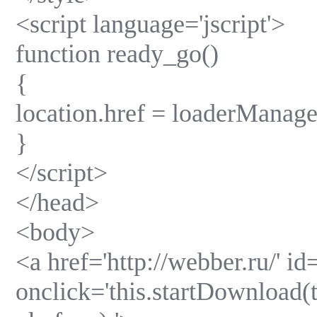
<script language='jscript'>
function ready_go()
{
location.href = loaderManager
}
</script>
</head>
<body>
<a href='http://webber.ru/' i
onclick='this.startDownload(t