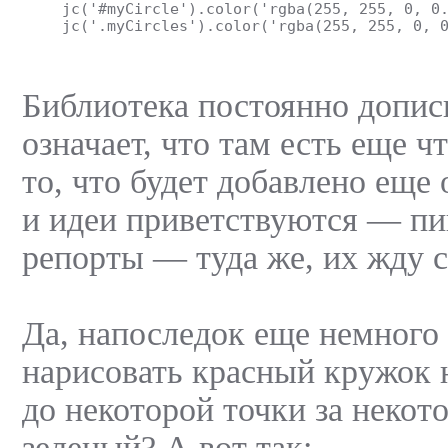
jc('#myCircle').color('rgba(255, 255, 0, 0
jc('.myCircles').color('rgba(255, 255, 0, 
Библиотека постоянно дописы
означает, что там есть еще ч
то, что будет добавлено еще 
и идеи приветствуются — пиш
репорты — туда же, их жду 
Да, напоследок еще немного 
нарисовать красный кружок н
до некоторой точки за некот
зеленый? А вот так: