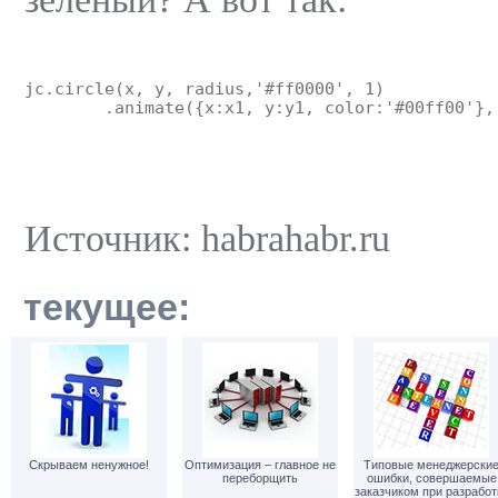
jc.circle(x, y, radius,'#ff0000', 1)
	.animate({x:x1, y:y1, color:'#00ff00'},
Источник: habrahabr.ru
текущее:
Скрываем ненужное!
Оптимизация – главное не
Типовые менеджерски
переборщить
ошибки, совершаемые
заказчиком при разработ