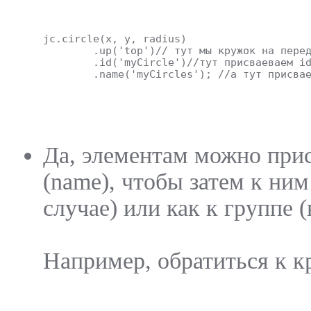
jc.circle(x, y, radius)
	.up('top')// тут мы кружок на пере
	.id('myCircle')//тут присваеваем i
	.name('myCircles'); //а тут присва
Да, элементам можно прис
(name), чтобы затем к ни
случае) или как к группе (
Например, обратиться к к