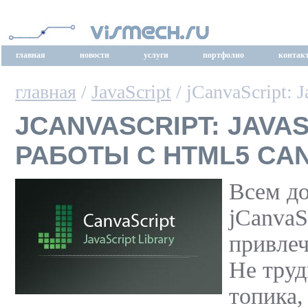
главная
новости
услуги
портфолио
контак
главная
/
JavaScript
/ jCanvaScript: 
JCANVASCRIPT: JAVA
РАБОТЫ С HTML5 CA
Всем до
jCanvaS
привлеч
Не труд
топика,