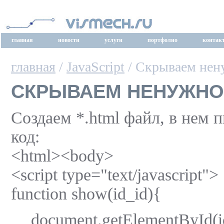
главная
новости
услуги
портфолио
контак
главная
/
JavaScript
/ Скрываем нен
СКРЫВАЕМ НЕНУЖНО
Создаем *.html файл, в нем
код:
<html><body>
<script type="text/javascript">
function show(id_id){
document.getElementById(id