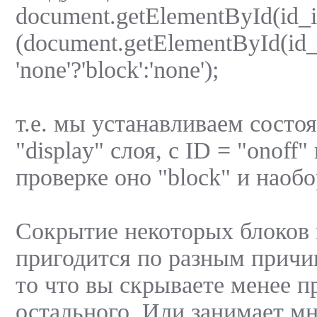
document.getElementById(id_id
(document.getElementById(id_i
'none'?'block':'none');
т.е. мы устанавливаем состо
"display" слоя, с ID = "onoff"
проверке оно "block" и наобо
Сокрытие некоторых блоков 
пригодится по разным причи
то что вы скрываете менее п
остального. Или занимает мн