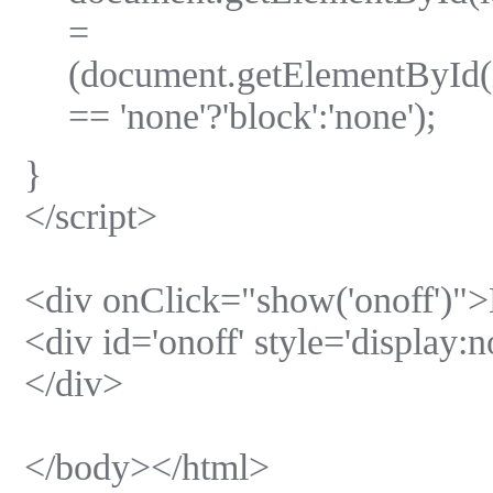
=
(document.getElementById(id
== 'none'?'block':'none');
}
</script>
<div onClick="show('onoff')"
<div id='onoff' style='display
</div>
</body></html>