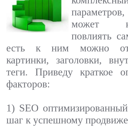
параметро
может неп
повлиять са
есть к ним можно отн
картинки, заголовки, вну
теги. Приведу краткое о
факторов:
1) SEO оптимизированный
шаг к успешному продвиж