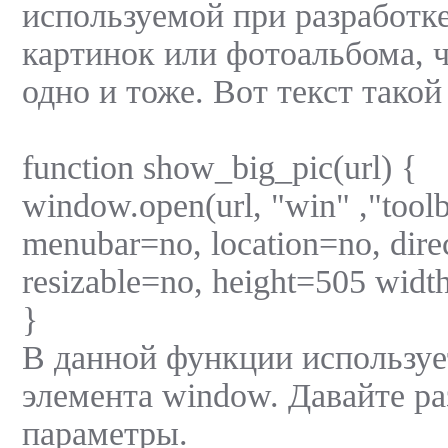
используемой при разработк
картинок или фотоальбома, 
одно и тоже. Вот текст тако
function show_big_pic(url) {
window.open(url, "win" ,"toolb
menubar=no, location=no, dire
resizable=no, height=505 widt
}
В данной функции используе
элемента window. Давайте ра
параметры.