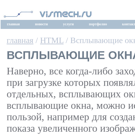
главная
новости
услуги
портфолио
контак
главная
/
HTML
/ Всплывающие ок
ВСПЛЫВАЮЩИЕ ОКН
Наверно, все когда-либо захо
при загрузке которых появля
отдельных, всплывающих окн
всплывающие окна, можно ис
пользой, например для созд
показа увеличенного изобра