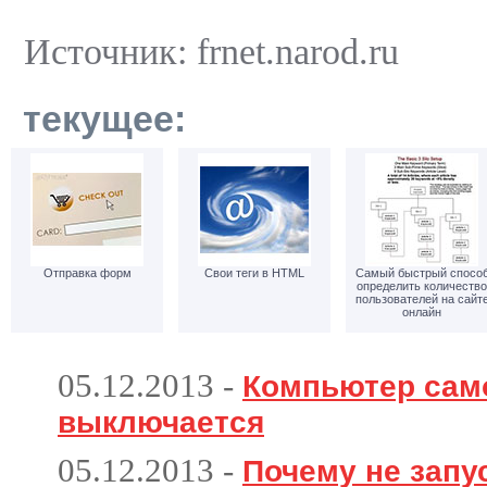
Источник: frnet.narod.ru
текущее:
Отправка форм
Свои теги в HTML
Самый быстрый спосо
определить количество
пользователей на сайт
онлайн
05.12.2013
-
Компьютер сам
выключается
05.12.2013
-
Почему не запу