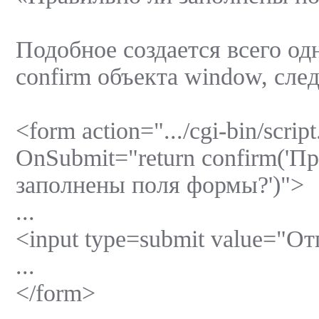
Подобное создается всего о
confirm объекта window, сл
<form action=".../cgi-bin/script
OnSubmit="return confirm('П
заполнены поля формы?')">
...
<input type=submit value="О
...
</form>