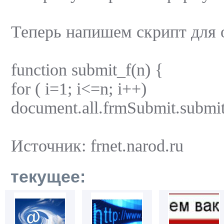
Теперь напишем скрипт для 
function submit_f(n) {
for ( i=1; i<=n; i++)
document.all.frmSubmit.submit
Источник: frnet.narod.ru
текущее: