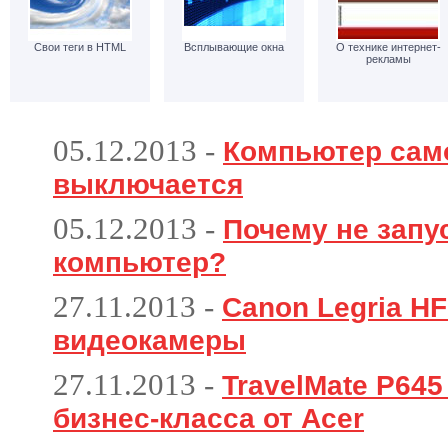
Свои теги в HTML
Всплывающие окна
О технике интернет-
рекламы
05.12.2013
-
Компьютер сам
выключается
05.12.2013
-
Почему не запу
компьютер?
27.11.2013
-
Canon Legria HF
видеокамеры
27.11.2013
-
TravelMate P64
бизнес-класса от Acer