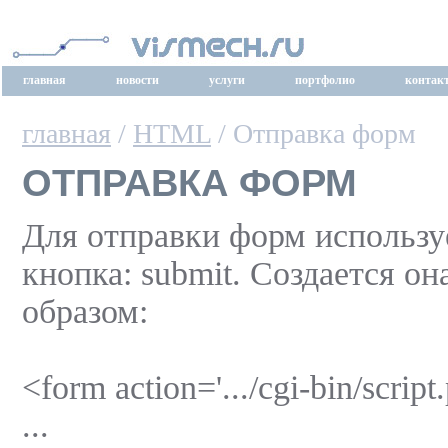
главная
новости
услуги
портфолио
контак
главная
/
HTML
/ Отправка форм
ОТПРАВКА ФОРМ
Для отправки форм использу
кнопка: submit. Создается о
образом:
<form action='.../cgi-bin/script.
...