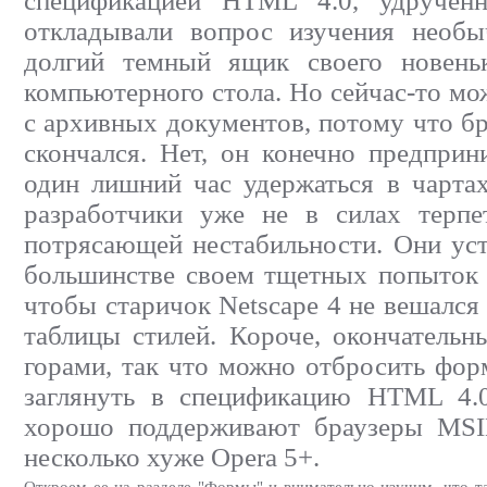
спецификацией HTML 4.0, удручен
откладывали вопрос изучения необ
долгий темный ящик своего новеньк
компьютерного стола. Но сейчас-то мо
с архивных документов, потому что бр
скончался. Нет, он конечно предприн
один лишний час удержаться в чартах
разработчики уже не в силах терпе
потрясающей нестабильности. Они уст
большинстве своем тщетных попыток 
чтобы старичок Netscape 4 не вешался
таблицы стилей. Короче, окончательн
горами, так что можно отбросить фор
заглянуть в спецификацию HTML 4.0
хорошо поддерживают браузеры MSIE
несколько хуже Opera 5+.
Откроем ее на разделе "Формы" и внимательно изучим, что та