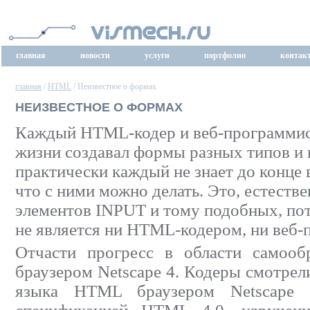
главная
новости
услуги
портфолио
контак
главная
/
HTML
/ Неизвестное о формах
НЕИЗВЕСТНОЕ О ФОРМАХ
Каждый HTML-кодер и веб-программист
жизни создавал формы разных типов и 
практически каждый не знает до конце 
что с ними можно делать. Это, естестве
элементов INPUT и тому подобных, по
не является ни HTML-кодером, ни веб-
Отчасти прогресс в области самооб
браузером Netscape 4. Кодеры смотрел
языка HTML браузером Netscape 