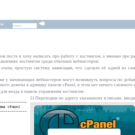
ты
ом посте я хочу написать про работу с хостингом, а именно про ра
равлениях хостингом среди обычных вебмастеров.
т очень простую систему навигации, что сделало её одной из с
сё же у начинающих вебмастеров могут возникнуть вопросы по доб
ого домена в админку панели cPanel, в этом нет ничего сложного и
для входа в панель управления хостингом:
2) Переходим по адресу указанному в письме, вводи