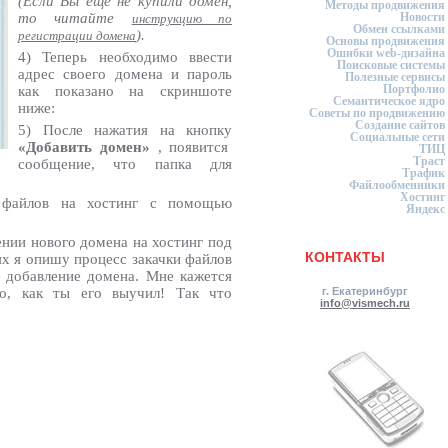
(Если Вы ещё не купили домен,
Методы продвижения
то читайте
Новости
инструкцию по
Обмен ссылками
).
регистрации домена
Основы продвижения
Ошибки web-дизайна
4) Теперь необходимо ввести
Поисковые системы
адрес своего домена и пароль
Полезные сервисы
Портфолио
как показано на скриншоте
Семантическое ядро
ниже:
Советы по продвижению
Создание сайтов
5) После нажатия на кнопку
Социальные сети
«Добавить домен»
, появится
ТИЦ
Траст
сообщение, что папка для
Трафик
Файлообменники
Хостинг
 файлов на хостинг с помощью
Яндекс
ении нового домена на хостинг под
КОНТАКТЫ
х я опишу процесс закачки файлов
и добавление домена. Мне кажется
го, как ты его выучил! Так что
г. Екатеринбург
info@vismech.ru