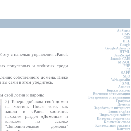
AdSense
CMS
CSS
DLE
Google
Google Adwords
HTML
боту с панелью управления cPanel.
JavaScript
Joomla CMS
MySQL
амых популярных и любимых среди
PHP
PR
SAPE
SEO
авлению собственного домена. Ниже
Web-дизайн
 вы сами в этом убедитесь.
XML
Анализ
Биржи ссылок
Внешняя оптимизация
м свой логин и пароль:
Внутренняя оптимизация
Графика
3) Теперь добавим свой домен
Домены
на хостинг. После того, как
Заработок в интернете
зашли в cPanel хостинга,
Защита сайта
Индексация сайтов
находим раздел
«Домены»
и
Интернет-маркетинг
кликаем по ссылке
Ключевые слова
Контекстная реклама
"Дополнительные домены
"
Контент