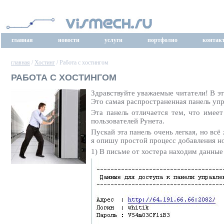
главная
новости
услуги
портфолио
контак
главная
/
Хостинг
/ Работа с хостингом
РАБОТА С ХОСТИНГОМ
Здравствуйте уважаемые читатели! В эт
Это самая распространенная панель уп
Эта панель отличается тем, что имее
пользователей Рунета.
Пускай эта панель очень легкая, но в
я опишу простой процесс добавления нов
1) В письме от хостера находим данные 