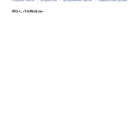
создание сайтов
разработки
продвижение сайтов
графический дизайн
2011 г., «VisMech.ru»