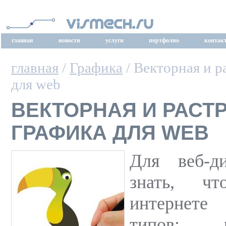
главная
новости
услуги
портфолио
контак
главная
/
Графика
/ Векторная и р
для web
ВЕКТОРНАЯ И РАСТ
ГРАФИКА ДЛЯ WEB
Для веб-д
знать, ч
интернете
типов: 