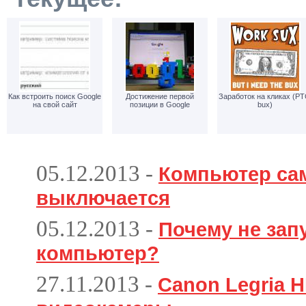
Как встроить поиск Google
Достижение первой
Заработок на кликах (PT
на свой сайт
позиции в Google
bux)
05.12.2013
-
Компьютер са
выключается
05.12.2013
-
Почему не зап
компьютер?
27.11.2013
-
Canon Legria H