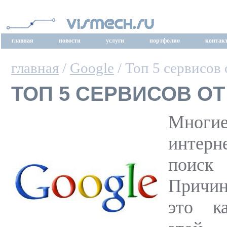
главная
новости
услуги
портфолио
контак
главная
/
Google
/ Топ 5 сервисов 
ТОП 5 СЕРВИСОВ ОТ
Многи
интер
поиск
Причи
это к