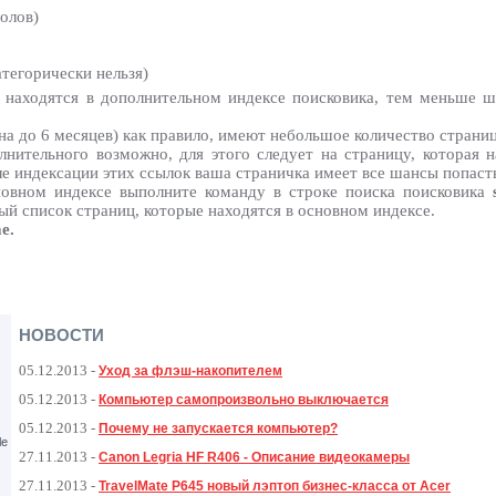
олов)
атегорически нельзя)
 находятся в дополнительном индексе поисковика, тем меньше ш
а до 6 месяцев) как правило, имеют небольшое количество страниц
лнительного возможно, для этого следует на страницу, которая 
е индексации этих ссылок ваша страничка имеет все шансы попасть
новном индексе выполните команду в строке поиска поисковика
ный список страниц, которые находятся в основном индексе.
e.
НОВОСТИ
05.12.2013
-
Уход за флэш-накопителем
05.12.2013
-
Компьютер самопроизвольно выключается
05.12.2013
-
Почему не запускается компьютер?
le
27.11.2013
-
Canon Legria HF R406 - Описание видеокамеры
27.11.2013
-
TravelMate P645 новый лэптоп бизнес-класса от Acer