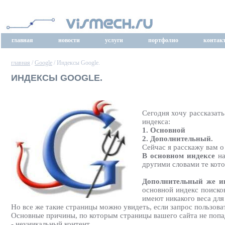
главная
новости
услуги
портфолио
контак
главная
/
Google
/ Индексы Google.
ИНДЕКСЫ GOOGLE.
Сегодня хочу рассказать
индекса:
1. Основной
2. Дополнительный.
Сейчас я расскажу вам о
В основном индексе
на
другими словами те кот
Дополнительный же 
основной индекс поисков
имеют никакого веса для
Но все же такие страницы можно увидеть, если запрос пользов
Основные причины, по которым страницы вашего сайта не попа
- неуникальный контент