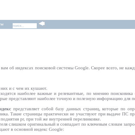
ты
 вам об индексах поисковой системы Google. Скорее всего, не кажд
 них и с чем их кушают.
ходятся наиболее важные и релевантные, по мнению поисковика 
орые представляют наиболее точную и полезную информацию для по
индекс
представляет собой базу данных страниц, которые по оп
ика. Такие страницы практически не участвуют при выдаче ПС при
 поднятия pr, при той же внутренней перелинковке.
ателя слишком оригинальный и совпадает по ключевым словам запро
дают в основной индекс Google: