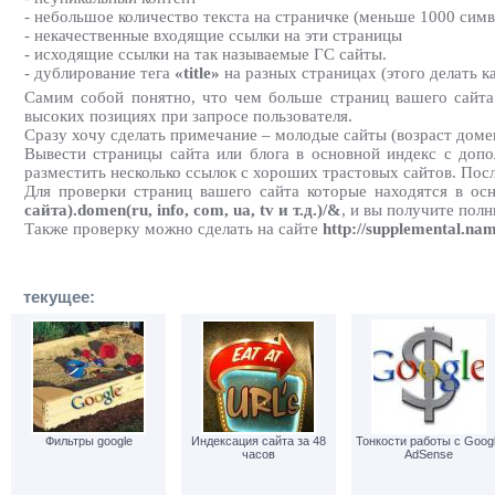
- небольшое количество текста на страничке (меньше 1000 симв
- некачественные входящие ссылки на эти страницы
- исходящие ссылки на так называемые ГС сайты.
- дублирование тега
«title»
на разных страницах (этого делать к
Самим собой понятно, что чем больше страниц вашего сайта
высоких позициях при запросе пользователя.
Сразу хочу сделать примечание – молодые сайты (возраст домен
Вывести страницы сайта или блога в основной индекс с допо
разместить несколько ссылок с хороших трастовых сайтов. Посл
Для проверки страниц вашего сайта которые находятся в ос
сайта).domen(ru, info, com, ua, tv и т.д.)/&
, и вы получите пол
Также проверку можно сделать на сайте
http://supplemental.nam
текущее:
Фильтры google
Индексация сайта за 48
Тонкости работы с Goog
часов
AdSense