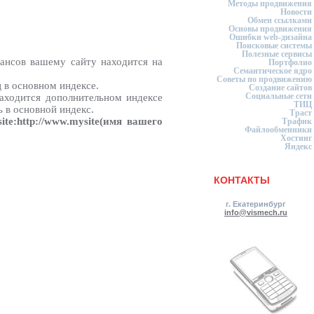
Методы продвижения
Новости
Обмен ссылками
Основы продвижения
Ошибки web-дизайна
Поисковые системы
Полезные сервисы
ансов вашему сайту находится на
Портфолио
Семантическое ядро
Советы по продвижению
 в основном индексе.
Создание сайтов
Социальные сети
находится дополнительном индексе
ТИЦ
 в основной индекс.
Траст
site:http://www.mysite(имя вашего
Трафик
Файлообменники
Хостинг
Яндекс
КОНТАКТЫ
г. Екатеринбург
info@vismech.ru