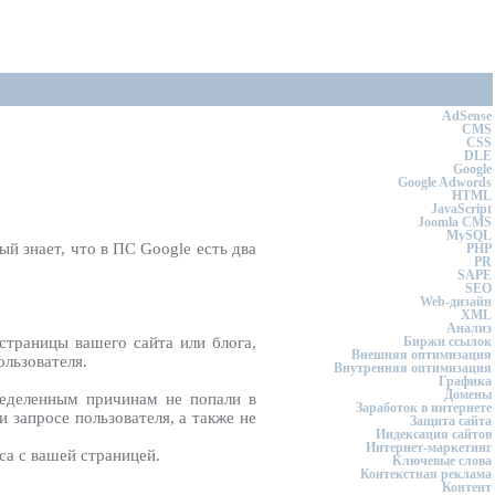
AdSense
CMS
CSS
DLE
Google
Google Adwords
HTML
JavaScript
Joomla CMS
MySQL
ый знает, что в ПС Google есть два
PHP
PR
SAPE
SEO
Web-дизайн
XML
Анализ
страницы вашего сайта или блога,
Биржи ссылок
Внешняя оптимизация
льзователя.
Внутренняя оптимизация
Графика
Домены
ределенным причинам не попали в
Заработок в интернете
 запросе пользователя, а также не
Защита сайта
Индексация сайтов
Интернет-маркетинг
са с вашей страницей.
Ключевые слова
Контекстная реклама
Контент