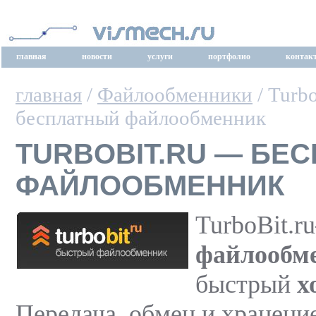
главная
новости
услуги
портфолио
контак
главная
/
Файлообменники
/ Turb
бесплатный файлообменник
TURBOBIT.RU — БЕ
ФАЙЛООБМЕННИК
TurboBit.
файлообм
быстрый
х
Передача, обмен и хранени