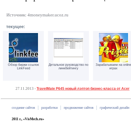
Источник: 4moneymaker.ucoz.ru
текущее:
Обзор биржи ссылок
Детальное руководство по
Зарабатываем на onlin
LinkFeed
линкбейтингу
играх
27.11.2013
-
TravelMate P645 новый лэптоп бизнес-класса от Acer
создание сайтов
разработки
продвижение сайтов
графический дизайн
2011 г., «VisMech.ru»