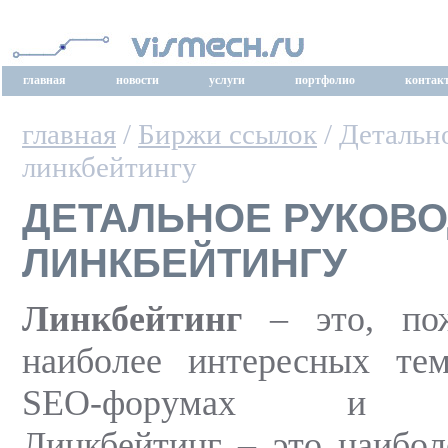
главная
новости
услуги
портфолио
контак
главная
/
Биржи ссылок
/ Детальн
линкбейтингу
ДЕТАЛЬНОЕ РУКОВО
ЛИНКБЕЙТИНГУ
Линкбейтинг
– это, пож
наиболее интересных те
SEO-форумах и ко
Линкбейтинг – это наибо