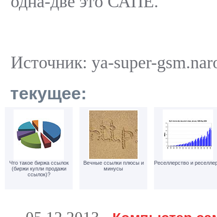
одна-две это САПЕ.
Источник: ya-super-gsm.nar
текущее:
Что такое биржа ссылок
Вечные ссылки плюсы и
Реселлерство и реселле
(биржи купли продажи
минусы
ссылок)?