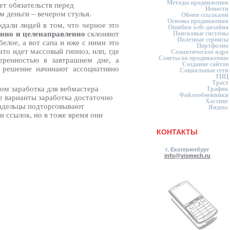
Методы продвижения
ет обязательств перед
Новости
м деньги – вечером стулья.
Обмен ссылками
Основы продвижения
дали людей в том, что черное это
Ошибки web-дизайна
нно и целенаправленно
склоняют
Поисковые системы
Полезные сервисы
елое, а вот сапа и иже с ними это
Портфолио
то идет массовый гипноз, нлп, где
Семантическое ядро
Советы по продвижению
веренностью в завтрашнем дне, а
Создание сайтов
 решение начинают ассоциативно
Социальные сети
ТИЦ
Траст
том заработка для вебмастера
Трафик
Файлообменники
ие варианты заработка достаточно
Хостинг
ладельцы подторговывают
Яндекс
 ссылок, но в тоже время они
КОНТАКТЫ
г. Екатеринбург
info@vismech.ru