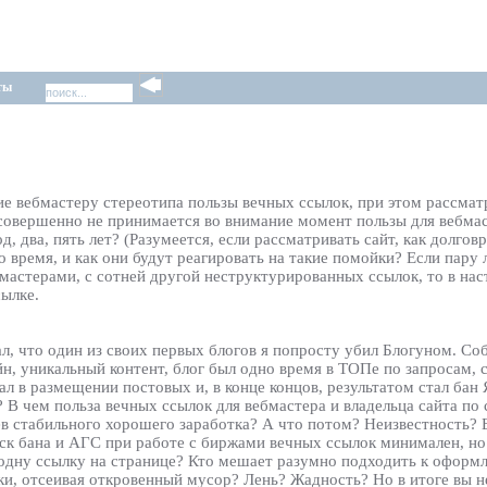
ты
ие вебмастеру стереотипа пользы вечных ссылок, при этом рассмат
 совершенно не принимается во внимание момент пользы для вебмас
, два, пять лет? (Разумеется, если рассматривать сайт, как долго
о время, и как они будут реагировать на такие помойки? Если пару 
бмастерами, с сотней другой неструктурированных ссылок, то в н
сылке.
ал, что один из своих первых блогов я попросту убил Блогуном. Со
н, уникальный контент, блог был одно время в ТОПе по запросам, 
ал в размещении постовых и, в конце концов, результатом стал бан Я
? В чем польза вечных ссылок для вебмастера и владельца сайта по
в стабильного хорошего заработка? А что потом? Неизвестность?
иск бана и АГС при работе с биржами вечных ссылок минимален, но
одну ссылку на странице? Кто мешает разумно подходить к оформ
ки, отсеивая откровенный мусор? Лень? Жадность? Но в итоге вы не