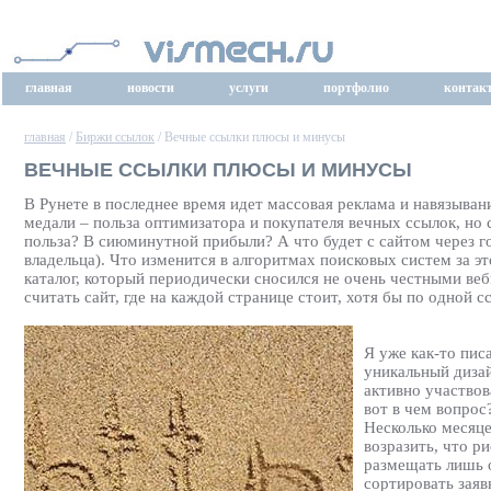
главная
новости
услуги
портфолио
контак
главная
/
Биржи ссылок
/ Вечные ссылки плюсы и минусы
ВЕЧНЫЕ ССЫЛКИ ПЛЮСЫ И МИНУСЫ
В Рунете в последнее время идет массовая реклама и навязыван
медали – польза оптимизатора и покупателя вечных ссылок, но
польза? В сиюминутной прибыли? А что будет с сайтом через год
владельца). Что изменится в алгоритмах поисковых систем за эт
каталог, который периодически сносился не очень честными ве
считать сайт, где на каждой странице стоит, хотя бы по одной с
Я уже как-то пис
уникальный дизай
активно участвов
вот в чем вопрос
Несколько месяце
возразить, что р
размещать лишь 
сортировать заяв