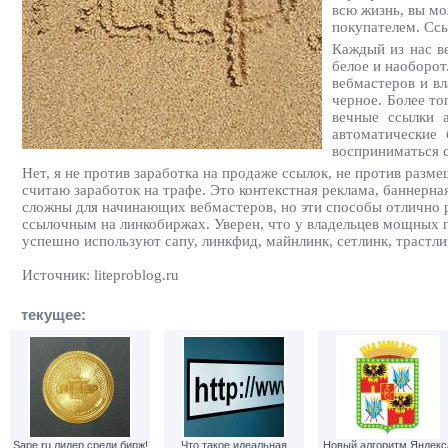
всю жизнь, вы мо
покупателем. Ссы
Каждый из нас в
белое и наоборот
вебмастеров и вл
черное. Более то
вечные ссылки а
автоматические
восприниматься с
Нет, я не против заработка на продаже ссылок, не против раз
считаю заработок на трафе. Это контекстная реклама, баннерна
сложны для начинающих вебмастеров, но эти способы отлично 
ссылочным на линкобиржах. Уверен, что у владельцев мощных 
успешно используют сапу, линкфид, майнлинк, сетлинк, трастли
Источник: liteproblog.ru
текущее:
Sape.ru лидер среди бирж!
Что такое идеальная
Новый алгоритм Яндекс