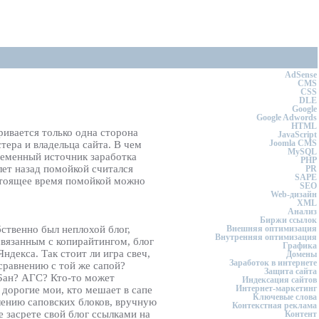
AdSense
CMS
CSS
DLE
Google
Google Adwords
HTML
ривается только одна сторона
JavaScript
Joomla CMS
тера и владельца сайта. В чем
MySQL
временный источник заработка
PHP
лет назад помойкой считался
PR
SAPE
астоящее время помойкой можно
SEO
Web-дизайн
XML
Анализ
Биржи ссылок
бственно был неплохой блог,
Внешняя оптимизация
Внутренняя оптимизация
связанным с копирайтингом, блог
Графика
ндекса. Так стоит ли игра свеч,
Домены
Заработок в интернете
 сравнению с той же сапой?
Защита сайта
 Бан? АГС? Кто-то может
Индексация сайтов
Интернет-маркетинг
 дорогие мои, кто мешает в сапе
Ключевые слова
лению саповских блоков, вручную
Контекстная реклама
 засрете свой блог ссылками на
Контент