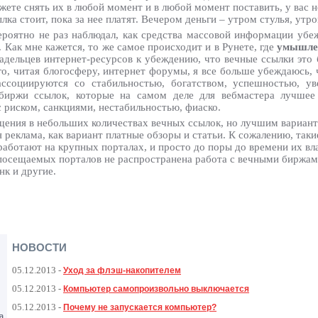
жете снять их в любой момент и в любой момент поставить, у вас н
лка стоит, пока за нее платят. Вечером деньги – утром стулья, утро
ероятно не раз наблюдал, как средства массовой информации убеж
. Как мне кажется, то же самое происходит и в Рунете, где
умышле
адельцев интернет-ресурсов к убеждению, что вечные ссылки это б
го, читая блогосферу, интернет форумы, я все больше убеждаюсь, ч
ссоциируются со стабильностью, богатством, успешностью, у
 биржи ссылок, которые на самом деле для вебмастера лучшее
 риском, санкциями, нестабильностью, фиаско.
мещения в небольших количествах вечных ссылок, но лучшим вариан
я реклама, как вариант платные обзоры и статьи. К сожалению, так
работают на крупных порталах, и просто до поры до времени их в
посещаемых порталов не распространена работа с вечными биржами
нк и другие.
НОВОСТИ
05.12.2013
-
Уход за флэш-накопителем
05.12.2013
-
Компьютер самопроизвольно выключается
05.12.2013
-
Почему не запускается компьютер?
а