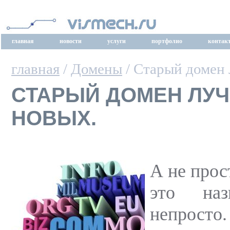
главная
новости
услуги
портфолио
контак
главная
/
Домены
/ Старый домен 
СТАРЫЙ ДОМЕН ЛУЧ
НОВЫХ.
А не прос
это на
непрост