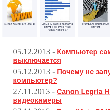
Выбор доменного имени.
Домены какого возраста
TrustRank поисковых
живут в конкурентных
систем
топах Яндекса?
05.12.2013
-
Компьютер са
выключается
05.12.2013
-
Почему не зап
компьютер?
27.11.2013
-
Canon Legria H
видеокамеры