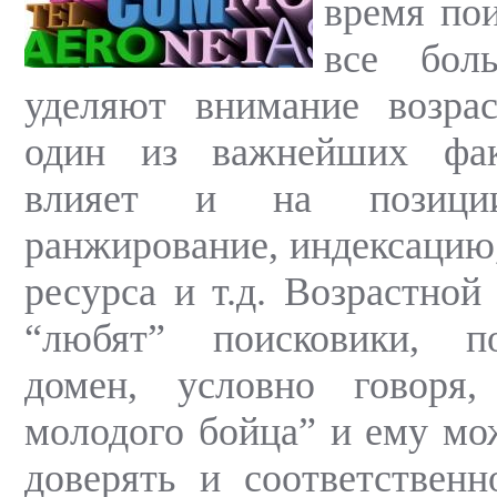
время по
все бол
уделяют внимание возрас
один из важнейших фак
влияет и на позици
ранжирование, индексацию,
ресурса и т.д. Возрастной
“любят” поисковики, п
домен, условно говоря
молодого бойца” и ему мо
доверять и соответствен