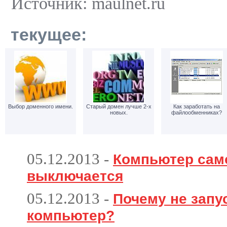
Источник: maulnet.ru
текущее:
Выбор доменного имени.
Старый домен лучше 2-х
Как заработать на
новых.
файлообменниках?
05.12.2013
-
Компьютер сам
выключается
05.12.2013
-
Почему не запу
компьютер?