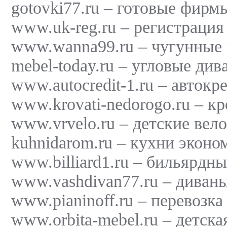
gotovki77.ru – готовые фирм
www.uk-reg.ru – регистрация
www.wanna99.ru – чугунные 
mebel-today.ru – угловые див
www.autocredit-1.ru – автокр
www.krovati-nedorogo.ru – кр
www.vrvelo.ru – детские вел
kuhnidarom.ru – кухни эконом
www.billiard1.ru – бильярдны
www.vashdivan77.ru – диваны
www.pianinoff.ru – перевозка
www.orbita-mebel.ru – детска