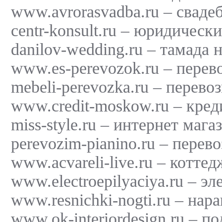
www.avrorasvadba.ru – сваде
centr-konsult.ru – юридически
danilov-wedding.ru – тамада н
www.es-perevozok.ru – перев
mebeli-perevozka.ru – перево
www.credit-moskow.ru – кре
miss-style.ru – интернет маг
perevozim-pianino.ru – перев
www.acvareli-live.ru – котте
www.electroepilyaciya.ru – э
www.resnichki-nogti.ru – нар
www.ok-interiordesign.ru – п