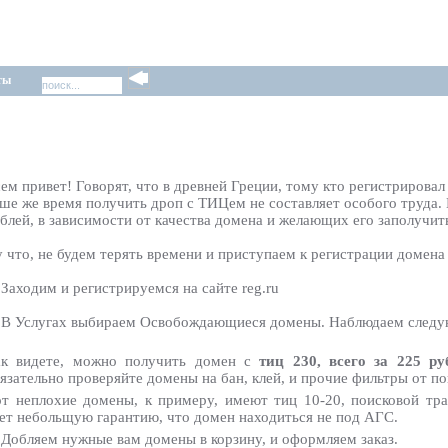
ты
ем привет! Говорят, что в древней Греции, тому кто регистрирова
ше же время получить дроп с ТИЦем не составляет особого труда.
блей, в зависимости от качества домена и желающих его заполучит
 что, не будем терять времени и приступаем к регистрации домена
 Заходим и регистрируемся на сайте reg.ru
 В Услугах выбираем Освобождающиеся домены. Наблюдаем след
ак видете, можно получить домен с
тиц 230,
всего за 225 руб
язательно проверяйте домены на бан, клей, и прочие фильтры от п
т неплохие домены, к примеру, имеют тиц 10-20, поисковой тра
ет небольщую гарантию, что домен находиться не под АГС.
 Добляем нужные вам домены в корзину, и оформляем заказ.