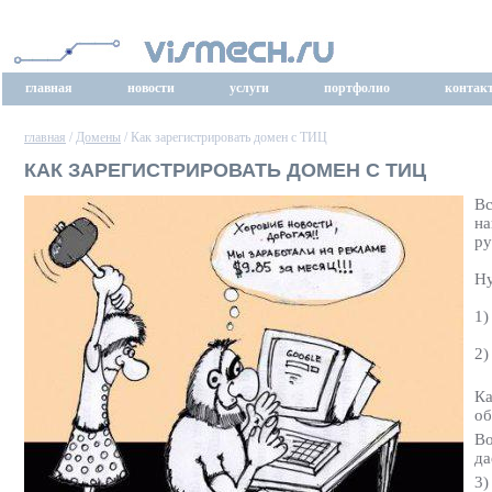
главная
новости
услуги
портфолио
контак
главная
/
Домены
/ Как зарегистрировать домен с ТИЦ
КАК ЗАРЕГИСТРИРОВАТЬ ДОМЕН С ТИЦ
Вс
на
ру
Ну
1)
2)
К
об
Во
да
3)