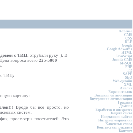
AdSense
CMS
CSS
DLE
Google
Google Adwords
HTML
л
домен с ТИЦ,
отрубали руку :). В
JavaScript
Joomla CMS
 Цена вопроса всего
225-5000
MySQL
ь.
PHP
PR
SAPE
 с ТИЦ:
SEO
Web-дизайн
XML
Анализ
Биржи ссылок
ующую картину:
Внешняя оптимизация
Внутренняя оптимизация
Графика
Домены
лей!!!
Вроде бы все просто, но
Заработок в интернете
оисковых систем.
Защита сайта
Индексация сайтов
фик, просмотры посетителей. Это
Интернет-маркетинг
Ключевые слова
Контекстная реклама
Контент