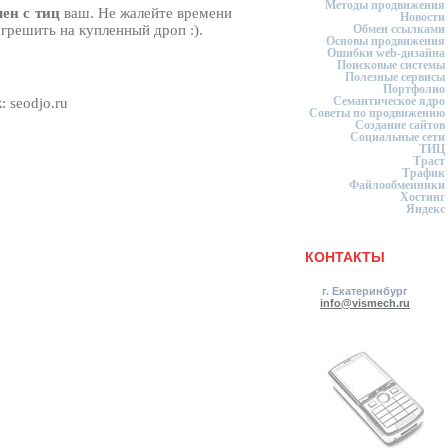
Методы продвижения
ен с тиц
ваш. Не жалейте времени
Новости
грешить на купленный дроп :).
Обмен ссылками
Основы продвижения
Ошибки web-дизайна
Поисковые системы
Полезные сервисы
Портфолио
Семантическое ядро
 seodjo.ru
Советы по продвижению
Создание сайтов
Социальные сети
ТИЦ
Траст
Трафик
Файлообменники
Хостинг
Яндекс
КОНТАКТЫ
г. Екатеринбург
info@vismech.ru