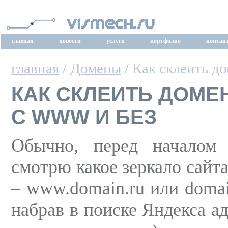
главная
новости
услуги
портфолио
контак
главная
/
Домены
/ Как склеить д
КАК СКЛЕИТЬ ДОМЕ
С WWW И БЕЗ
Обычно, перед началом 
смотрю какое зеркало сайт
– www.domain.ru или domai
набрав в поиске Яндекса ад