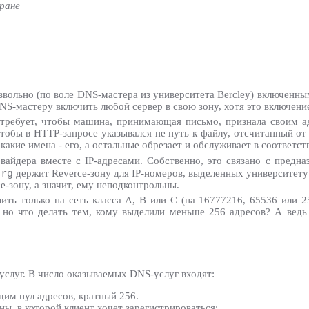
ране
ольно (по воле DNS-мастера из университета Bercley) включенными
S-мастеру включить любой сервер в свою зону, хотя это включение
 требует, чтобы машина, принимающая письмо, признала своим ад
 чтобы в HTTP-запросе указывался не путь к файлу, отсчитанный от
 какие имена - его, а остальные обрезает и обслуживает в соответст
вайдера вместе с IP-адресами. Собственно, это связано с предн
org
держит Reverce-зону для IP-номеров, выделенных университету B
e-зону, а значит, ему неподконтрольны.
ить только на сеть класса A, B или C (на 16777216, 65536 или 2
, но что делать тем, кому выделили меньше 256 адресов? А ведь
услуг. В число оказываемых DNS-услуг входят:
им пул адресов, кратный 256.
ны, в которой клиент хочет зарегистрироваться;