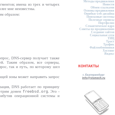
Методы продвижения
гментов; имена из трех и четырех
Новости
Обмен ссылками
олее мне неизвестны.
Основы продвижения
Ошибки web-дизайна
им образом:
Поисковые системы
Полезные сервисы
Портфолио
Семантическое ядро
Советы по продвижению
Создание сайтов
Социальные сети
ТИЦ
Траст
Трафик
Файлообменники
Хостинг
Яндекс
опрос, DNS-сервер получает также
й. Таким образом, все серверы,
КОНТАКТЫ
прос, так и путь, по которому шел
.
г. Екатеринбург
ащей зоны может направить запрос
info@vismech.ru
изация, DNS работает по принципу
freebsd.org
мотрим домен
. Это -
рибутив операционной системы и