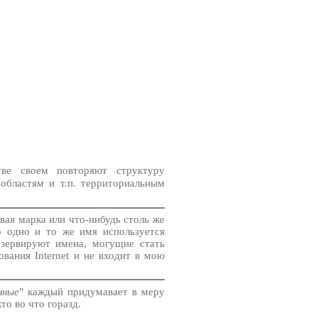
ве своем повторяют структуру
 областям и т.п. территориальным
вая марка или что-нибудь столь же
о одно и то же имя используется
езервируют имена, могущие стать
вания Internet и не входит в мою
нные
" каждый придумавает в меру
то во что горазд.