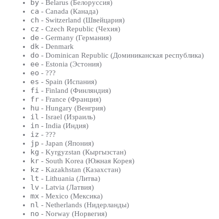
by
- Belarus (Белоруссия)
ca
- Canada (Канада)
ch
- Switzerland (Швейцария)
cz
- Czech Republic (Чехия)
de
- Germany (Германия)
dk
- Denmark
do
- Dominican Republic (Доминиканская республика)
ee
- Estonia (Эстония)
eo
- ???
es
- Spain (Испания)
fi
- Finland (Финляндия)
fr
- France (Франция)
hu
- Hungary (Венгрия)
il
- Israel (Израиль)
in
- India (Индия)
iz
- ???
jp
- Japan (Япония)
kg
- Kyrgyzstan (Кыргызстан)
kr
- South Korea (Южная Корея)
kz
- Kazakhstan (Казахстан)
lt
- Lithuania (Литва)
lv
- Latvia (Латвия)
mx
- Mexico (Мексика)
nl
- Netherlands (Нидерланды)
no
- Norway (Норвегия)