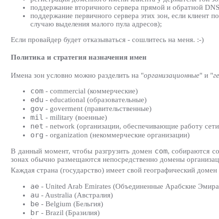
поддержание вторичного сервера прямой и обратной DNS-
поддержание первичного сервера этих зон, если клиент п
случаю выделения малого пула адресов);
Если провайдер будет отказываться - сошлитесь на меня. :-)
Политика и стратегия назначения имен
Имена зон условно можно разделить на "
организационные
" и "
г
com
- commercial (коммерческие)
edu
- educational (образовательные)
gov
- goverment (правительственные)
mil
- military (военные)
net
- network (организации, обеспечивающие работу сети
org
- organization (некоммерческие организации)
com
В данный момент, чтобы разгрузить домен
, собираются с
зонах обычно размещаются непосредственно домены организац
Каждая страна (государство) имеет свой географический домен 
ae
- United Arab Emirates (Объединенные Арабские Эмир
au
- Australia (Австралия)
be
- Belgium (Бельгия)
br
- Brazil (Бразилия)