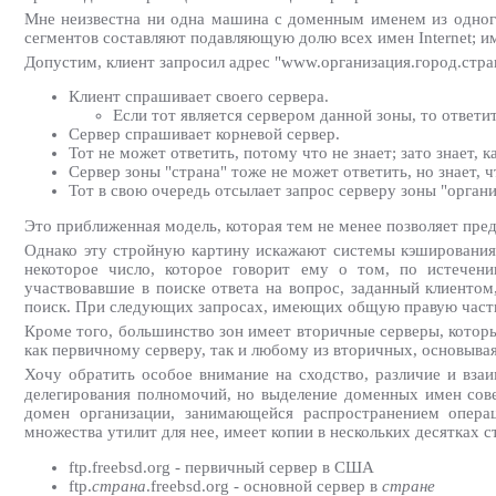
Мне неизвестна ни одна машина с доменным именем из одного
сегментов составляют подавляющую долю всех имен Internet; им
Допустим, клиент запросил адрес "www.организация.город.ст
Клиент спрашивает своего сервера.
Если тот является сервером данной зоны, то ответит
Сервер спрашивает корневой сервер.
Тот не может ответить, потому что не знает; зато знает, к
Сервер зоны "страна" тоже не может ответить, но знает, 
Тот в свою очередь отсылает запрос серверу зоны "орга
Это приближенная модель, которая тем не менее позволяет пре
Однако эту стройную картину искажают системы кэширования 
некоторое число, которое говорит ему о том, по истечени
участвовавшие в поиске ответа на вопрос, заданный клиентом,
поиск. При следующих запросах, имеющих общую правую часть 
Кроме того, большинство зон имеет вторичные серверы, котор
как первичному серверу, так и любому из вторичных, основывая
Хочу обратить особое внимание на сходство, различие и вза
делегирования полномочий, но выделение доменных имен сов
домен организации, занимающейся распространением опера
множества утилит для нее, имеет копии в нескольких десятках с
ftp.freebsd.org - первичный сервер в США
ftp.
страна
.freebsd.org - основной сервер в
стране