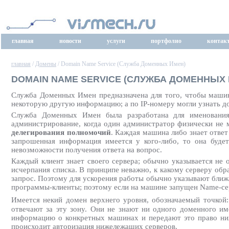
главная
новости
услуги
портфолио
контак
главная
/
Домены
/ Domain Name Service (Служба Доменных Имен)
DOMAIN NAME SERVICE (СЛУЖБА ДОМЕННЫХ 
Служба Доменных Имен предназначена для того, чтобы машины
некоторую другую информацию; а по IP-номеру могли узнать 
Служба Доменных Имен была разработана для именования 
администрирование, когда один администратор физически не
делегирования полномочий
. Каждая машина либо знает ответ
запрошенная информация имеется у кого-либо, то она будет
невозможности получения ответа на вопрос.
Каждый клиент знает своего сервера; обычно указывается не о
исчерпания списка. В принципе неважно, к какому серверу об
запрос. Поэтому для ускорения работы обычно указывают бли
программы-клиенты; поэтому если на машине запущен Name-серв
Имеется некий домен верхнего уровня, обозначаемый точкой:
отвечают за эту зону. Они не знают ни одного доменного им
информацию о конкретных машинах и передают это право ни
происходит авторизация нижележащих серверов.