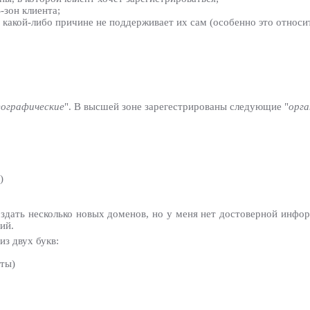
зон клиента;
о какой-либо причине не поддерживает их сам (особенно это относи
еографические
". В высшей зоне зарегестрированы следующие "
орга
)
оздать несколько новых доменов, но у меня нет достоверной инфо
ий.
из двух букв:
аты)