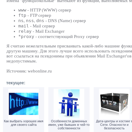
Имена "
функциональные
" вытекают из функций, выполняемых 
www
- HTTP (WWW) сервер
ftp
- FTP сервер
ns
nss
dns
,
,
- DNS (Name) сервер
mail
- Mail сервер
relay
- Mail Exchanger
*proxy
- соответствующий Proxy сервер
Я считаю нежелательным присваивать какой-либо машине функ
другую машину. Для этого лучше всего использовать псевдоним
вот ссылаться на псевдонимы при обьявлении Mail Exchanger'ов
недопустимым.
Источник: webonline.ru
текущее:
Как выбрать хорошее имя
Особенности доменных
Дата-центры и хостинг 
для своего сайта
имен, уже бывших в чей-то
Сети. Опасности и
собственности
безопасность