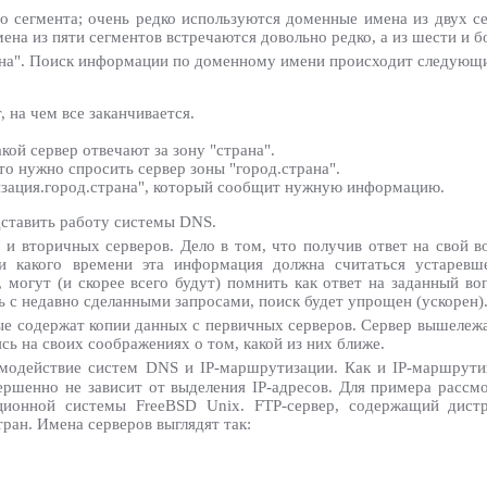
 сегмента; очень редко используются доменные имена из двух се
ена из пяти сегментов встречаются довольно редко, а из шести и б
рана". Поиск информации по доменному имени происходит следующ
, на чем все заканчивается.
акой сервер отвечают за зону "страна".
что нужно спросить сервер зоны "город.страна".
низация.город.страна", который сообщит нужную информацию.
дставить работу системы DNS.
и вторичных серверов. Дело в том, что получив ответ на свой в
и какого времени эта информация должна считаться устаревше
 могут (и скорее всего будут) помнить как ответ на заданный во
с недавно сделанными запросами, поиск будет упрощен (ускорен)
ые содержат копии данных с первичных серверов. Сервер вышележ
сь на своих соображениях о том, какой из них ближе.
имодействие систем DNS и IP-маршрутизации. Как и IP-маршрут
ершенно не зависит от выделения IP-адресов. Для примера расс
ционной системы FreeBSD Unix. FTP-сервер, содержащий дист
тран. Имена серверов выглядят так: