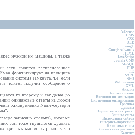
AdSense
CMS
CSS
DLE
Google
Google Adwords
HTML
-адрес нужной им машины, а также
JavaScript
Joomla CMS
MySQL
й сети является распределенное
PHP
PR
 Имен функционирует на принципе
SAPE
вании система замкнута, т.е. если
SEO
Web-дизайн
ета, клиент получит сообщение о
XML
Анализ
Биржи ссылок
ащается ко второму и так далее до
Внешняя оптимизация
ании) одинаковые ответы на любой
Внутренняя оптимизация
Графика
овать одновременно Name-сервер и
Домены
ам".
Заработок в интернете
Защита сайта
рвере записано столько), которые
Индексация сайтов
Интернет-маркетинг
рхних зон тоже гнушаются хранить
Ключевые слова
конкретных машинах, равно как и
Контекстная реклама
Контент