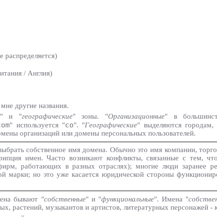
е распределяется)
тания / Англия)
 мне другие названия.
" и "
географические
" зоны. "
Организационные
" в большинст
com
co
" используется "
". "
Географические
" выделяются городам,
омены организаций или домены персональных пользователей.
выбрать собственное имя домена. Обычно это имя компании, торго
крипция имен. Часто возникают конфликты, связанные с тем, чт
 фирм, работающих в разных отраслях); многие люди заранее р
 марки; но это уже касается юридической стороны функциониро
ена бывают "
собственные
" и "
функциональные
". Имена "
собстве
х, растений, музыкантов и артистов, литературных персонажей - к