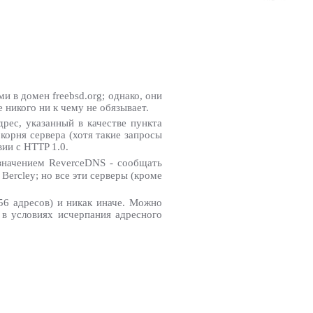
 в домен freebsd.org; однако, они
 никого ни к чему не обязывает.
рес, указанный в качестве пункта
 корня сервера (хотя такие запросы
вии с HTTP 1.0.
азначением ReverceDNS - сообщать
ercley; но все эти серверы (кроме
56 адресов) и никак иначе. Можно
 в условиях исчерпания адресного