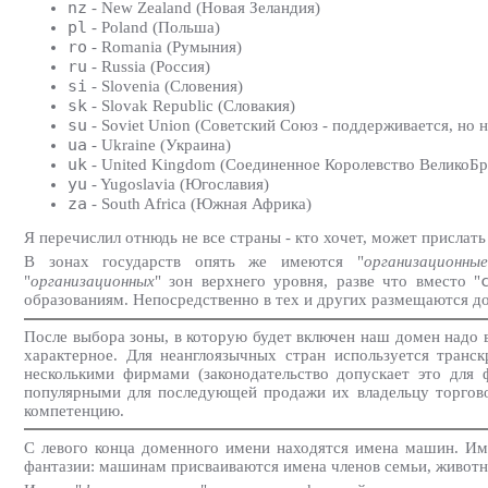
nz
- New Zealand (Новая Зеландия)
pl
- Poland (Польша)
ro
- Romania (Румыния)
ru
- Russia (Россия)
si
- Slovenia (Словения)
sk
- Slovak Republic (Словакия)
su
- Soviet Union (Советский Союз - поддерживается, но н
ua
- Ukraine (Украина)
uk
- United Kingdom (Соединенное Королевство ВеликоБри
yu
- Yugoslavia (Югославия)
za
- South Africa (Южная Африка)
Я перечислил отнюдь не все страны - кто хочет, может прислать
В зонах государств опять же имеются "
организационные
"
организационных
" зон верхнего уровня, разве что вместо "
образованиям. Непосредственно в тех и других размещаются д
После выбора зоны, в которую будет включен наш домен надо 
характерное. Для неанглоязычных стран используется транс
несколькими фирмами (законодательство допускает это для
популярными для последующей продажи их владельцу торговой
компетенцию.
С левого конца доменного имени находятся имена машин. Им
фантазии: машинам присваиваются имена членов семьи, животны