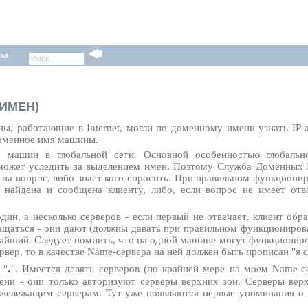
ты
ИМЕН)
, работающие в Internet, могли по доменному имени узнать IP
доменное имя машины.
машин в глобальной сети. Основной особенностью глобально
 может уследить за выделением имен. Поэтому Служба Доменных
 на вопрос, либо знает кого спросить. При правильном функциониро
 найдена и сообщена клиенту, либо, если вопрос не имеет отв
дин, а несколько серверов - если первый не отвечает, клиент обр
ращаться - они дают (должны давать при правильном функциониров
жайший. Следует помнить, что на одной машине могут функционир
ер, то в качестве Name-сервера на ней должен быть прописан "я с
.
 "
". Имеется девять серверов (по крайней мере на моем Name-се
ени - они только авторизуют серверы верхних зон. Серверы ве
жележащим серверам. Тут уже появляются первые упоминания о 