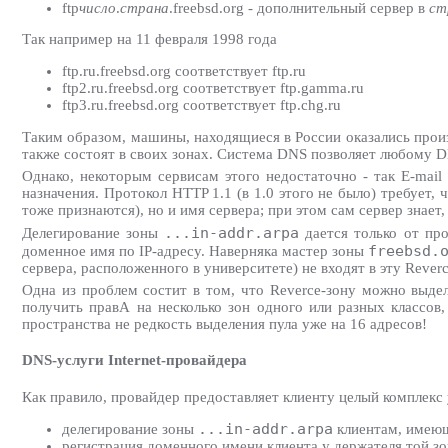
ftp
число
.
страна
.freebsd.org - дополнительный сервер в
ст
Так например на 11 февраля 1998 года
ftp.ru.freebsd.org соответствует ftp.ru
ftp2.ru.freebsd.org соответствует ftp.gamma.ru
ftp3.ru.freebsd.org соответствует ftp.chg.ru
Таким образом, машины, находящиеся в России оказались произв
также состоят в своих зонах. Система DNS позволяет любому DN
Однако, некоторым сервисам этого недостаточно - так E-mail
назначения. Протокол HTTP 1.1 (в 1.0 этого не было) требует,
тоже признаются), но и имя сервера; при этом сам сервер знает,
...in-addr.arpa
Делегирование зоны
дается только от про
freebsd.
доменное имя по IP-адресу. Наверняка мастер зоны
сервера, расположенного в университете) не входят в эту Reverc
Одна из проблем состит в том, что Reverce-зону можно выдел
получить правА на несколько зон одного или разных классов
пространства не редкость выделения пула уже на 16 адресов!
DNS-услуги Internet-провайдера
Как правило, провайдер предоставляет клиенту целый комплекс 
...in-addr.arpa
делегирование зоны
клиентам, имеющ
регистрация доменного имени клиента у держателя той зо