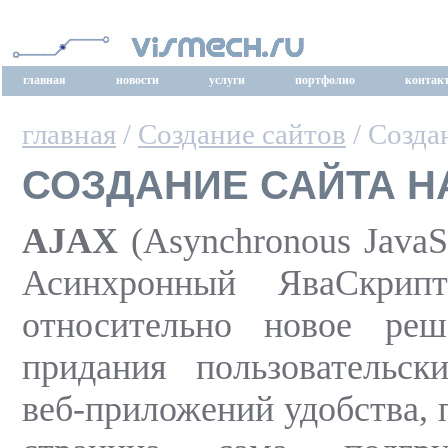
главная
новости
услуги
портфолио
контак
главная
/
Создание сайтов
/ Созда
СОЗДАНИЕ САЙТА Н
AJAX
(Asynchronous JavaS
Асинхронный ЯваСкр
относительно новое ре
придания пользовательск
веб-приложений удобства, 