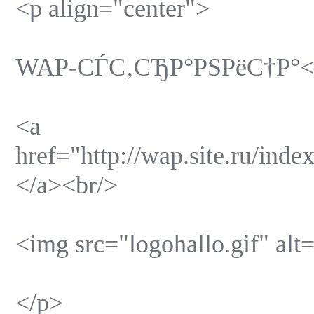
<p align="center">
WAP-СЃС‚СЂР°РЅРёС†Р°<
<a
href="http://wap.site.ru/i
</a><br/>
<img src="logohallo.gif" alt
</p>