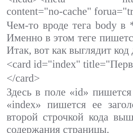
content="no-cache" forua="t
Чем-то вроде тега body в *
Именно в этом теге пишетс
Итак, вот как выглядит код 
<card id="index" title="Пе
</card>
Здесь в поле «id» пишется
«index» пишется ее заго
второй строчкой кода вы
содержания страницы.