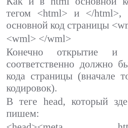
Как и в html основной к
тегом <html> и </html>,
основной код страницы <w
<wml> </wml>
Конечно открытие и 
соответственно должно б
кода страницы (вначале т
кодировок).
В теге head, который зде
пишем:
<head><meta http-equ