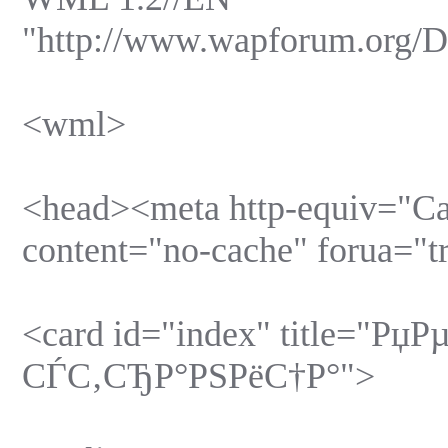
"http://www.wapforum.org/
<wml>
<head><meta http-equiv="Ca
content="no-cache" forua="t
<card id="index" title="Р
СЃС‚СЂР°РЅРёС†Р°">