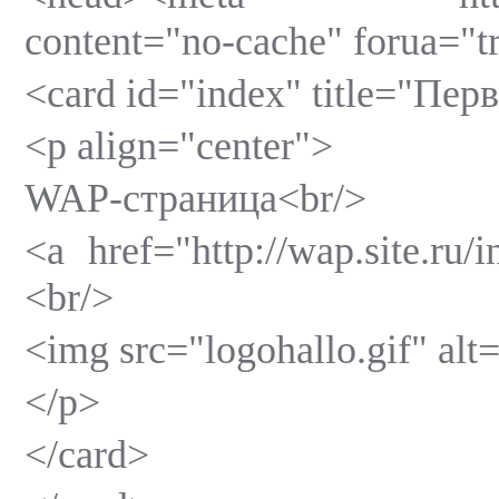
content="no-cache" forua="t
<card id="index" title="Пе
<p align="center">
WAP-страница<br/>
<a href="http://wap.site.ru
<br/>
<img src="logohallo.gif" alt
</p>
</card>