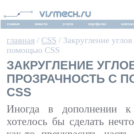
главная
новости
услуги
портфолио
контак
главная
/
CSS
/ Закругление углов
помощью CSS
ЗАКРУГЛЕНИЕ УГЛО
ПРОЗРАЧНОСТЬ С 
CSS
Иногда в дополнении к
хотелось бы сделать нечт
как-то преукрасить часть