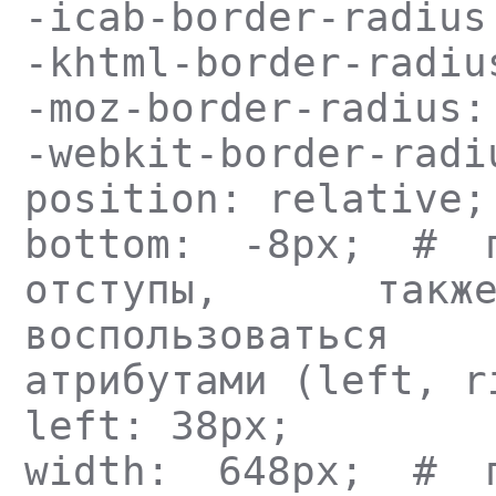
-icab-border-radius
-khtml-border-radiu
-moz-border-radius:
-webkit-border-radi
position: relative;
bottom: -8px; # п
отступы, так
воспользоватьс
атрибутами (left, r
left: 38px;
width: 648px; # п