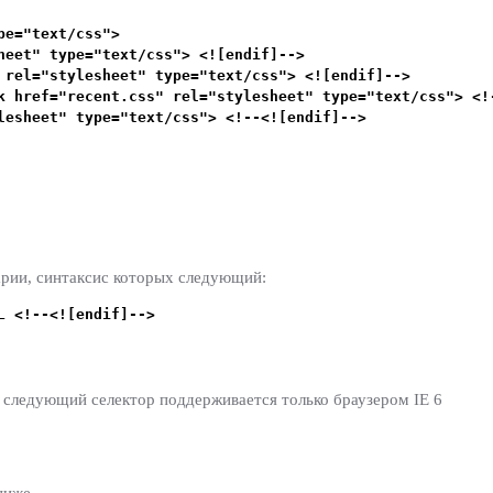
pe=
"
text/css
"
>
heet
"
type=
"
text/css
"
>
<![endif]-->
rel=
"
stylesheet
"
type=
"
text/css
"
>
<![endif]-->
nk
href=
"
recent.css
"
rel=
"
stylesheet
"
type=
"
text/css
"
>
<!
lesheet
"
type=
"
text/css
"
>
<!--<![endif]-->
рии, синтаксис которых следующий:
ML
<!--<![endif]-->
 следующий селектор поддерживается только браузером IE 6
ниже