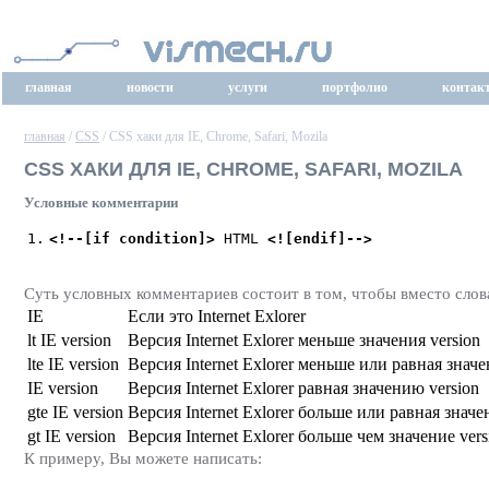
главная
новости
услуги
портфолио
контак
главная
/
CSS
/ CSS хаки для IE, Chrome, Safari, Mozila
CSS ХАКИ ДЛЯ IE, CHROME, SAFARI, MOZILA
Условные комментарии
1.
<!--[if condition]>
HTML
<![endif]-->
Суть условных комментариев состоит в том, чтобы вместо слова
IE
Если это Internet Exlorer
lt IE version
Версия Internet Exlorer меньше значения version
lte IE version
Версия Internet Exlorer меньше или равная значе
IE version
Версия Internet Exlorer равная значению version
gte IE version
Версия Internet Exlorer больше или равная значе
gt IE version
Версия Internet Exlorer больше чем значение vers
К примеру, Вы можете написать: