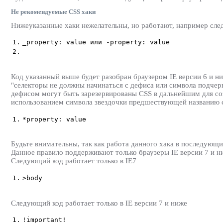
Не рекомендуемые CSS хаки
Нижеуказанные хаки нежелательны, но работают, например след
1.
_property: value или -property: value
2.
Код указанный выше будет разобран браузером IE версии 6 и ни
"селекторы не должны начинаться с дефиса или символа подчер
дефисом могут быть зарезервированы CSS в дальнейшим для со
использованием символа звездочки предшествующей названию с
1.
*property: value
Будьте внимательны, так как работа данного хака в последующи
Данное правило поддерживают только браузеры IE версии 7 и н
Следующий код работает только в IE7
1.
>body
Следующий код работает только в IE версии 7 и ниже
1.
!important!