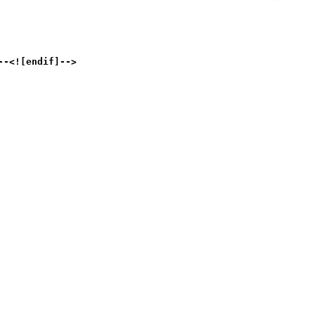
--<![endif]-->