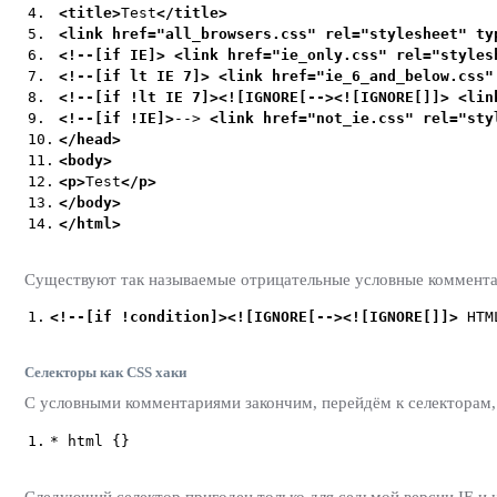
4.
<title>
Test
</title>
5.
<link
href=
"
all_browsers.css
"
rel=
"
stylesheet
"
ty
6.
<!--[if IE]>
<link
href=
"
ie_only.css
"
rel=
"
styles
7.
<!--[if lt IE 7]>
<link
href=
"
ie_6_and_below.css
"
8.
<!--[if !lt IE 7]>
<![IGNORE[-->
<![IGNORE[]]>
<li
9.
<!--[if !IE]>
-->
<link
href=
"
not_ie.css
"
rel=
"
sty
10.
</head>
11.
<body>
12.
<p>
Test
</p>
13.
</body>
14.
</html>
Существуют так называемые отрицательные условные коммента
1.
<!--[if !condition]>
<![IGNORE[-->
<![IGNORE[]]>
HT
Селекторы как CSS хаки
С условными комментариями закончим, перейдём к селекторам,
1.
* html {}
Следующий селектор пригоден только для седьмой версии IE и 