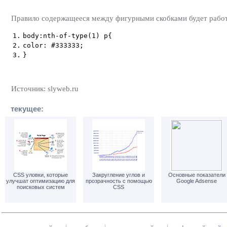
Правило содержащееся между фигурными скобками будет работат
1.
body:nth-of-type(1) p{
2.
color: #333333;
3.
}
Источник: slyweb.ru
текущее:
CSS уловки, которые
Закругление углов и
Основные показатели
улучшат оптимизацию для
прозрачность с помощью
Google Adsense
поисковых систем
CSS