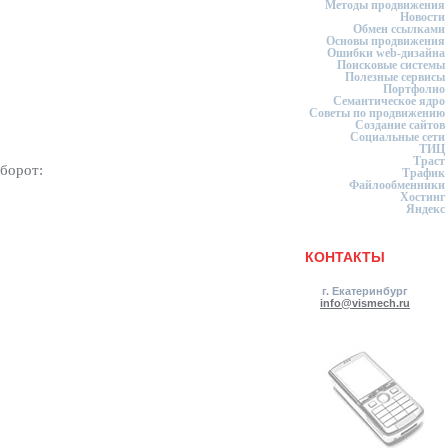
Методы продвижения
Новости
Обмен ссылками
Основы продвижения
Ошибки web-дизайна
Поисковые системы
Полезные сервисы
Портфолио
Семантическое ядро
Советы по продвижению
Создание сайтов
Социальные сети
ТИЦ
Траст
оборот:
Трафик
Файлообменники
Хостинг
Яндекс
КОНТАКТЫ
г. Екатеринбург
info@vismech.ru