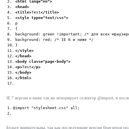
2.
<html
lang=
"
en
"
>
3.
<head>
4.
<title>
Test
</title>
5.
<style
type=
"
text/css
"
>
6.
p
7.
{
8.
background: green !important; /* для всех мраузер
9.
background: red; /* IE 6 и ниже */
10.
}
11.
</style>
12.
</head>
13.
<body
class=
"
page-body
"
>
14.
<p>
Test
</p>
15.
</body>
16.
</html>
17.
IE 7 версии и ниже так же игнорирует селектор @import, и посл
1.
@import "stylesheet.css" all;
2.
Будьте внимательны, так как последующие версии браузеров п