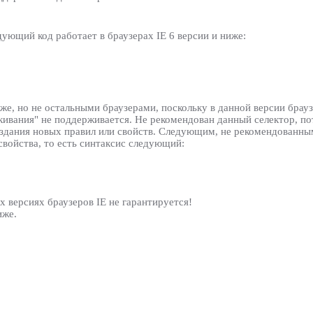
ующий код работает в браузерах IE 6 версии и ниже:
же, но не остальными браузерами, поскольку в данной версии брауз
кивания" не поддерживается. Не рекомендован данный селектор, п
здания новых правил или свойств. Следующим, не рекомендованным
войства, то есть синтаксис следующий:
х версиях браузеров IE не гарантируется!
иже.