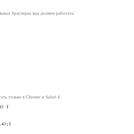
льных браузерах код должен работать:
ь только в Chrome и Safari 4
0) {
.4);}