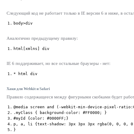
Следующий код не работает только в IE версии 6 и ниже, в оста
1.
body>div
Аналогично предыдущему правилу:
1.
html[xmlns] div
IE 6 поддерживает, но все остальные браузеры - нет:
1.
* html div
Хаки для Webkit и Safari
Правило содержащееся между фигурными скобками будет работат
1.
@media screen and (-webkit-min-device-pixel-ratio:
2.
.myClass { background-color: #FF0000; }
3.
#myId {color: #0000FF;}
4.
p, a, li {text-shadow: 3px 3px 3px rgba(0, 0, 0, 0
5.
}