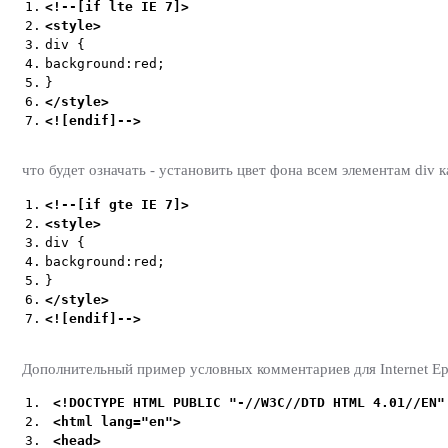
1.
<!--[if lte IE 7]>
2.
<style>
3.
div {
4.
background:red;
5.
}
6.
</style>
7.
<![endif]-->
что будет означать - установить цвет фона всем элементам div к
1.
<!--[if gte IE 7]>
2.
<style>
3.
div {
4.
background:red;
5.
}
6.
</style>
7.
<![endif]-->
Дополнительный пример условных комментариев для Internet Epl
1.
<!DOCTYPE HTML PUBLIC "-
//W3C//DTD HTML 4.01//EN"
2.
<html
lang=
"
en
"
>
3.
<head>