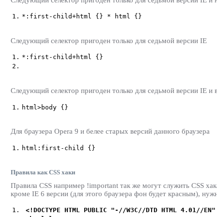
1.
*:first-child+html {} * html {}
Следующий селектор пригоден только для седьмой версии IE
1.
*:first-child+html {}
2.
Следующий селектор пригоден только для седьмой версии IE и в
1.
html>body {}
Для браузера Opera 9 и белее старых версий данного браузера
1.
html:first-child {}
Правила как CSS хаки
Правила CSS например !important так же могут служить CSS хак
кроме IE 6 версии (для этого браузера фон будет красным), ну
1.
<!DOCTYPE HTML PUBLIC "-
//W3C//DTD HTML 4.01//EN"