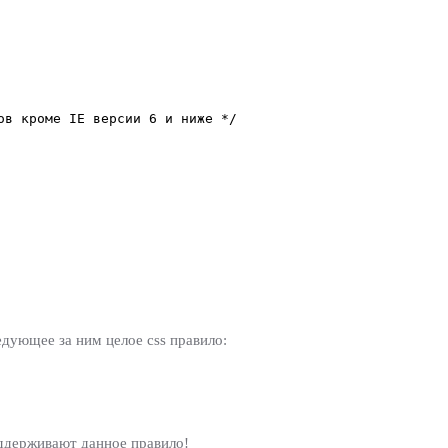
ов кроме IE версии 6 и ниже */
едующее за ним целое css правило:
оддерживают данное правило!