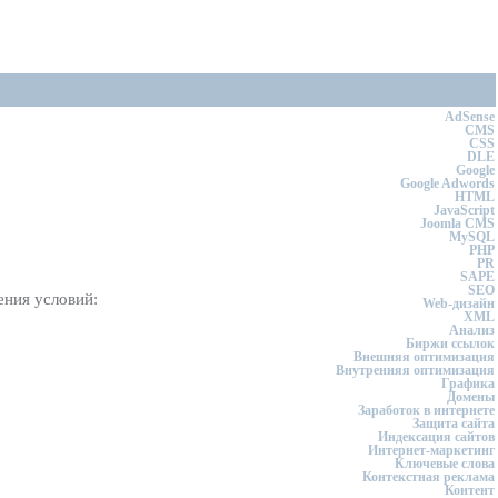
AdSense
CMS
CSS
DLE
Google
Google Adwords
HTML
JavaScript
Joomla CMS
MySQL
PHP
PR
SAPE
SEO
ения условий:
Web-дизайн
XML
Анализ
Биржи ссылок
Внешняя оптимизация
Внутренняя оптимизация
Графика
Домены
Заработок в интернете
Защита сайта
Индексация сайтов
Интернет-маркетинг
Ключевые слова
Контекстная реклама
Контент