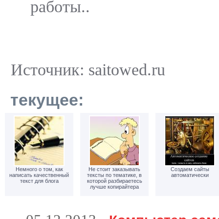
работы..
Источник: saitowed.ru
текущее:
Немного о том, как
Не стоит заказывать
Создаем сайты
написать качественный
тексты по тематике, в
автоматически
текст для блога
которой разбираетесь
лучше копирайтера