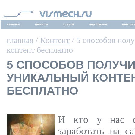
главная
новости
услуги
портфолио
контак
главная
/
Контент
/ 5 способов пол
контент бесплатно
5 СПОСОБОВ ПОЛУЧ
УНИКАЛЬНЫЙ КОНТЕ
БЕСПЛАТНО
И кто у нас с
заработать на с