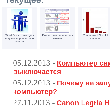
текущее:
WordPress – пакет для
Drupal – как вариант для
Сравнение ВЧ и НЧ
ведения персональных
начала
запросов
блогов
05.12.2013
-
Компьютер са
выключается
05.12.2013
-
Почему не зап
компьютер?
27.11.2013
-
Canon Legria H