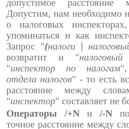
допустимое расстояние 
Допустим, нам необходимо 
о налоговых инспекторах
упоминаться и как инспект
Запрос "
(
налоги
|
налоговы
возвратит и "
налоговый
"
инспектор по налогам
"
отдела налогов
" - то есть в
расстояние между слов
"
инспектор
" составляет не б
Операторы /+N
и
/-N
поз
точное расстояние между сл