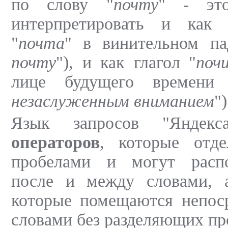
по слову "
почту
" - эт
интерпретировать и как 
"
почта
" в винительном па
почту
"), и как глагол "
поч
лице будущего времени 
незаслуженным вниманием
")
Язык запросов "Яндекс
операторов
, которые отд
пробелами и могут распо
после и между словами,
которые помещаются непоср
словами без разделяющих пр