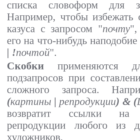
списка словоформ для за
Например, чтобы избежать 
казуса с запросом "
почту
"
его на что-нибудь наподобие 
|
!
почтой
".
Скобки
применяются дл
подзапросов при составлен
сложного запроса. Напр
(
картины
|
репродукции
)
&
(
возвратит ссылки на
репродукции любого из д
художников.