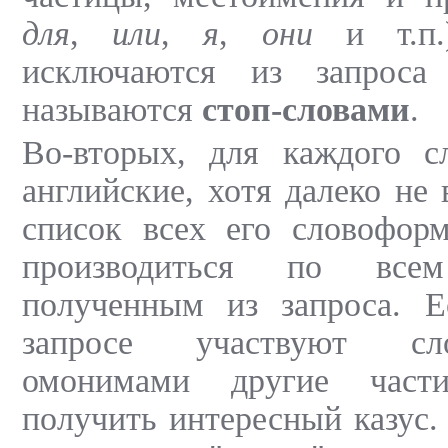
для
,
или
,
я
,
они
и т.п.)
исключаются из запроса
называются
стоп-словами
.
Во-вторых, для каждого с
английские, хотя далеко не
список всех его словоформ
производиться по всем
полученным из запроса. 
запросе участвуют сл
омонимами другие част
получить интересный казус.