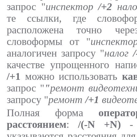
запрос "
инспектор
/+2
нало
те ссылки, где словоф
расположена точно чер
словоформы от "
инспекто
аналогичен запросу "
налог
/
качестве упрощенного нап
/+1
можно использовать
ка
запрос "
"
ремонт видеотехн
запросу "
ремонт
/+1
видеоте
Полная форма
опера
расстоянием
:
/(-N +N)
- 
указываются расстояния для