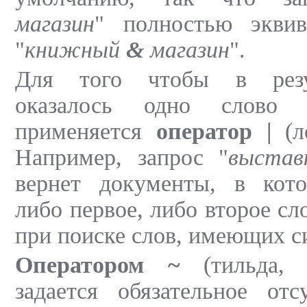
магазин
" полностью эквив
"
книжный
&
магазин
".
Для того чтобы в резу
оказалось одно слово 
применяется
оператор |
(л
Например, запрос "
выста
вернет документы, в кото
либо первое, либо второе сл
при поиске слов, имеющих с
Оператором ~
(тильда, 
задается обязательное отс