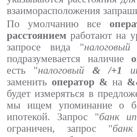
взаиморасположения запраш
По умолчанию все
опер
расстоянием
работают на ур
запросе вида "
налоговы
подразумевается наличие
о
есть "
налоговый
& /+1
ин
заменить
оператор &
на
&
будет измеряться в предлож
мы ищем упоминание о ба
ипотекой. Запрос "
банк ип
ограничен, запрос "
бан