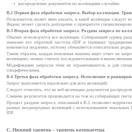
распределение документов по коллекциям случайно.
B.2 Первая фаза обработки запроса. Выбор коллекции. Тра
Пользователь может явно указать, в какой коллекции следует ис
Яндекс может сделать допущение о приоритете специализирован
B.3 Вторая фаза обработки запроса. Раздача запроса по кол
Обычно используются все коллекции. Собирающий сервер разд
значение его обратной частоты (IDF в терминах традиционно
изменяется медленно, поэтому обновляется относительно редко
Таким образом, каждая поисковая машина ищет ответ на запро
коллекциях, можно считать последовательными и вычисляемыми 
Модификации запросов этим не ограничиваются, и для специа
специфическими.
B.4 Третья фаза обработки запроса. Исполнение и ранжиров
Запрос выполняется паралельно для всех коллекций:
Следует отметить, что не веб-коллекции документов распредел
Слияние результатов производится на том из собирающих (метап
Процесс раздачи запроса, описанный в B.3, позволяет корректн
разных неоднородных коллекций с использованием локальных 
IDF.
C. Нижний уровень – уровень компьютера