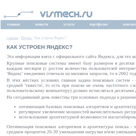
главная
новости
услуги
портфолио
контак
главная
/
Яндекс
/ Как устроен Яндекс?
КАК УСТРОЕН ЯНДЕКС?
Эта информация взята с официального сайта Яндекса, для тех ко
Крупные поисковые системы имеют базу размером в десятки 
каждым месяцем (с ростом количества пользователей интерне
'Яндекс' ежедневно отвечала на миллион запросов, то в 2002 го
В этих жёстких условиях главная задача поисковых систем -
средней 'тяжести', то есть при поиске не очень частотного с
пользовательскому компьютеру) должно исчисляться десятыми 
На сегодняшний день известны три основных подхода к решени
оптимизация базовых поисковых алгоритмов и архитектур
регулярное увеличение мощностей вычислительных ресур
использование архитектурной возможности масштабирова
Оптимизация поисковых алгоритмов и архитектуры поиска - эт
среднем процентов 20-30 уменьшения нагрузки и/или уменьшен