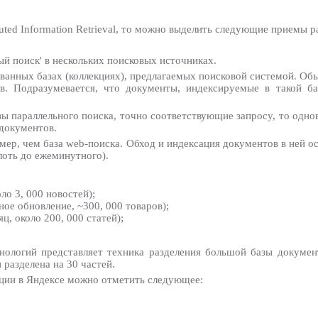
ted Information Retrieval, то можно выделить следующие приемы р
ый поиск' в нескольких поисковых источниках.
анных базах (коллекциях), предлагаемых поисковой системой. Обыч
ов. Подразумевается, что документы, индексируемые в такой б
зы параллельного поиска, точно соответствующие запросу, то одн
 документов.
мер, чем база web-поиска. Обход и индексация документов в ней 
лоть до ежеминутного).
ло 3, 000 новостей);
ое обновление, ~300, 000 товаров);
ц, около 200, 000 статей);
ологий представляет техника разделения большой базы документ
 разделена на 30 частей.
кции в Яндексе можно отметить следующее: