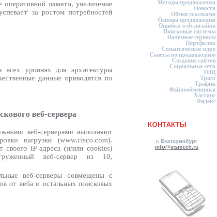
Методы продвижения
е оперативной памяти, увеличение
Новости
успевает' за ростом потребностей
Обмен ссылками
Основы продвижения
Ошибки web-дизайна
Поисковые системы
Полезные сервисы
Портфолио
Семантическое ядро
Советы по продвижению
Создание сайтов
Социальные сети
а всех уровнях для архитектуры
ТИЦ
ичественные данные приводятся по
Траст
Трафик
Файлообменники
Хостинг
Яндекс
скового веб-сервера
КОНТАКТЫ
альными веб-серверами выполняют
ровки нагрузки (www.cisco.com).
г. Екатеринбург
info@vismech.ru
 своего IP-адреса (и/или cookies)
груженный веб-сервер из 10,
льные веб-серверы совмещены с
ов от веба и остальных поисковых