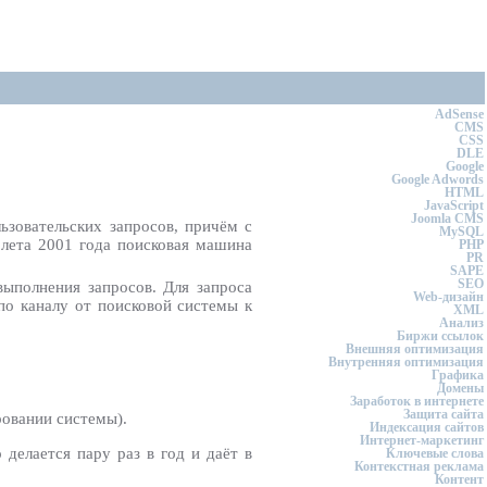
AdSense
CMS
CSS
DLE
Google
Google Adwords
HTML
JavaScript
Joomla CMS
зовательских запросов, причём с
MySQL
 лета 2001 года поисковая машина
PHP
PR
SAPE
SEO
выполнения запросов. Для запроса
Web-дизайн
 по каналу от поисковой системы к
XML
Анализ
Биржи ссылок
Внешняя оптимизация
Внутренняя оптимизация
Графика
Домены
Заработок в интернете
Защита сайта
овании системы).
Индексация сайтов
Интернет-маркетинг
делается пару раз в год и даёт в
Ключевые слова
Контекстная реклама
Контент