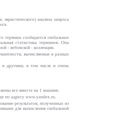
е, эвристического) анализа запроса
ога.
го термина сообщается глобальное
бальная статистика терминов. Она
й - вебовской - коллекции.
левантности, вычисляемые в разных
ь и другими, в том числе и очень
ожены все вместе на 1 машине.
де по адресу www.yandex.ru.
ование результатов, полученных из
никами для вычисления глобальной