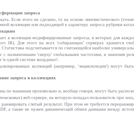
нсформации запроса
кать. Если этого не сделано, то на основе лингвистического (точне
ной коллекции или подходящей к характеру запроса рубрики катал
лекциям
ает в коллекции модифицированные запросы, в которых для каждо
го IR). Для этого на всех 'собирающих' серверах хранится гло
. Статистика подсчитывается по считающейся наиболее универсально
с с назначенными 'сверху' глобальными частотами, и значения ре
'в одной системе координат'.
лизированных коллекций (например, 'энциклопедии') могут быт
ание запроса в коллекциях
ены по машинам произвольно и, вообще говоря, могут быть распол
оисковых) веб-сервере, на которую попадал пользователь при захо
о ранжировать слитый результат. При этом не требуется переранжир
IDF, а также не нужен динамический обмен данными между источ