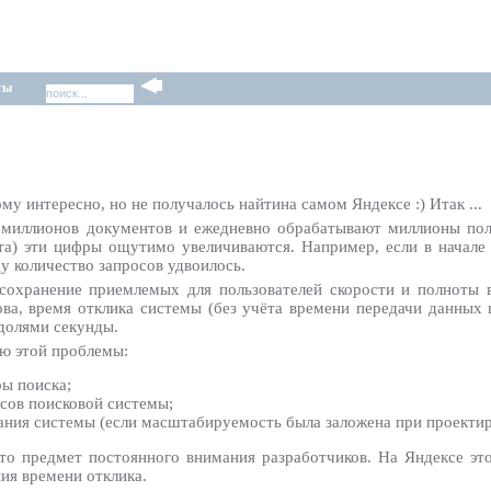
ты
му интересно, но не получалось найтина самом Яндексе :) Итак ...
миллионов документов и ежедневно обрабатывают миллионы поль
та) эти цифры ощутимо увеличиваются. Например, если в начале
ду количество запросов удвоилось.
 сохранение приемлемых для пользователей скорости и полноты 
лова, время отклика системы (без учёта времени передачи данных
долями секунды.
ю этой проблемы:
ы поиска;
сов поисковой системы;
ния системы (если масштабируемость была заложена при проектир
о предмет постоянного внимания разработчиков. На Яндексе это 
ия времени отклика.