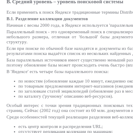
B. Средний уровень – уровень поисковой системы
Если применить к поиск Яндексе традиционные термины Distribu
B.1. Разделение коллекции документов
Начиная с весны 2000 года, в Яндексе используется 'параллельн
Параллельный поиск - это одновременный поиск в специализиров
небольшого размера, отличная от 'большой' базы документ
структуру.
Если при поиске по обычной базе находятся и документы из ба
результатами поиска выдаётся список из нескольких найденных
База параллельных источников имеет существенно меньший раз
поэтому обновление базы может происходить очень быстро (вп
В 'Яндексе' есть четыре базы параллельного поиска:
по новостям (обновление каждые 10 минут, ежедневно око
по товарным предложениям интернет-магазинов (ежедневн
по заголовкам статей энциклопедий (обновление раз в меся
по каталогу ('ручному' описанию веб-ресурсов).
Особый интерес с точки зрения традиционных поисковых техн
страниц. Сейчас (2002 год) она состоит из 60 млн. документов и
Среди особенностей текущей реализации разделения веб-колле
есть центр контроля и распределения URL;
отсутствует репликация коллекции по машинам;