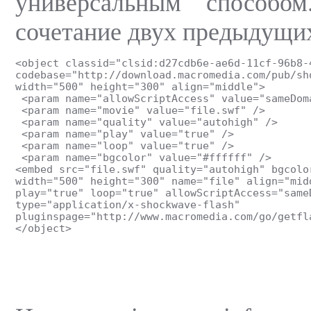
универсальным способо
сочетание двух предыдущи
<object classid="clsid:d27cdb6e-ae6d-11cf-96b8-
codebase="http://download.macromedia.com/pub/sh
width="500" height="300" align="middle">
 <param name="allowScriptAccess" value="sameDom
 <param name="movie" value="file.swf" />
 <param name="quality" value="autohigh" />
 <param name="play" value="true" />
 <param name="loop" value="true" />
 <param name="bgcolor" value="#ffffff" />
<embed src="file.swf" quality="autohigh" bgcolo
width="500" height="300" name="file" align="mid
play="true" loop="true" allowScriptAccess="same
type="application/x-shockwave-flash"
pluginspage="http://www.macromedia.com/go/getfl
</object>