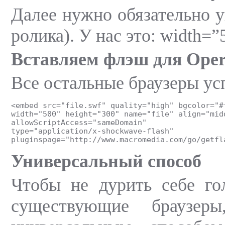
Далее нужно обязательно у
ролика). У нас это: width=”
Вставляем флэш для Opera,
Все остальные браузеры ус
<embed src="file.swf" quality="high" bgcolor="#
width="500" height="300" name="file" align="mid
allowScriptAccess="sameDomain"
type="application/x-shockwave-flash"
pluginspage="http://www.macromedia.com/go/getfl
Универсальный способ
Чтобы не дурить себе го
существующие браузеры