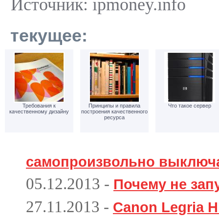
Источник: ipmoney.info
текущее:
Требования к
Принципы и правила
Что такое сервер
качественному дизайну
построения качественного
ресурса
самопроизвольно выключ
05.12.2013
-
Почему не зап
27.11.2013
-
Canon Legria H