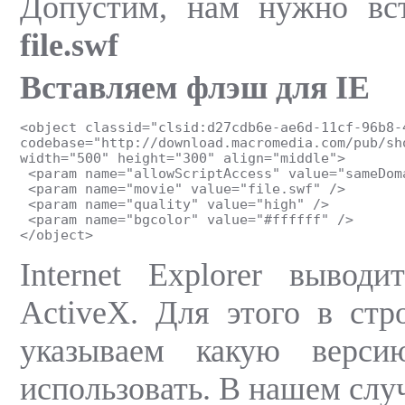
Допустим, нам нужно вст
file.swf
Вставляем флэш для IE
<object classid="clsid:d27cdb6e-ae6d-11cf-96b8-
codebase="http://download.macromedia.com/pub/sh
width="500" height="300" align="middle">
 <param name="allowScriptAccess" value="sameDom
 <param name="movie" value="file.swf" />
 <param name="quality" value="high" />
 <param name="bgcolor" value="#ffffff" />
</object>
Internet Explorer вывод
ActiveX. Для этого в ст
указываем какую верси
использовать. В нашем случ