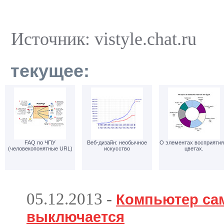
Источник: vistyle.chat.ru
текущее:
FAQ по ЧПУ
Веб-дизайн: необычное
О элементах восприятия
(человекопонятные URL)
искусство
цветах.
05.12.2013
-
Компьютер са
выключается