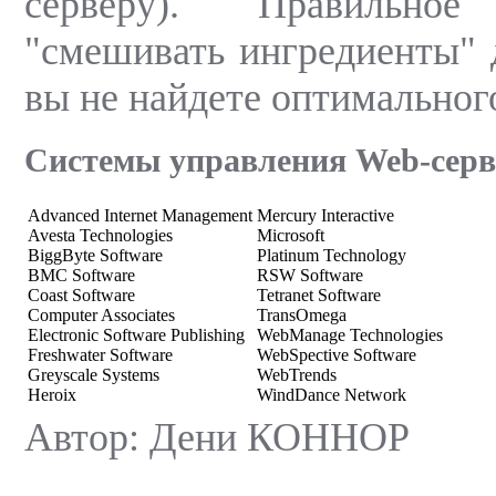
серверу). Правильн
"смешивать ингредиенты" д
вы не найдете оптимального
Системы управления Web-сер
Advanced Internet Management
Mercury Interactive
Avesta Technologies
Microsoft
BiggByte Software
Platinum Technology
BMC Software
RSW Software
Coast Software
Tetranet Software
Computer Associates
TransOmega
Electronic Software Publishing
WebManage Technologies
Freshwater Software
WebSpective Software
Greyscale Systems
WebTrends
Heroix
WindDance Network
Автор: Дени КОННОР