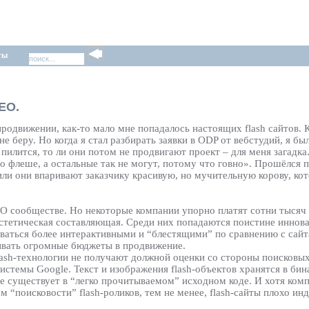
ты
EO.
 продвижении, как-то мало мне попадалось настоящих flash сайтов.
е беру. Но когда я стал разбирать заявки в ODP от вебстудий, я бы
 пилится, то ли они потом не продвигают проект – для меня загадка
во флеше, а остальные так не могут, потому что говно». Прошёлся
о или они впаривают заказчику красивую, но мучительную корову, ко
EO сообществе. Но некоторые компании упорно платят сотни тысяч д
эстетическая составляющая. Среди них попадаются поистине иннов
аваться более интерактивными и “блестящими” по сравнению с сай
дывать огромные бюджеты в продвижение.
lash-технологии не получают должной оценки со стороны поисковых
 системы Google. Текст и изображения flash-объектов хранятся в би
не существует в “легко прочитываемом” исходном коде. И хотя ком
“поисковости” flash-роликов, тем не менее, flash-сайты плохо ин