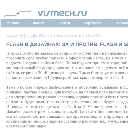
главная
новости
услуги
портфолио
контак
главная
/
Web-дизайн
/ Flash в дизайнах: за и против. Flash и SEO.
FLASH В ДИЗАЙНАХ: ЗА И ПРОТИВ. FLASH И S
Никогда особо не задавался вопросом о роли flash в поисковом
позволить себе любую прихоть в оформлении сайта, их в учёт я н
радости создания сайта в flash. То ли бюджет при этом хороший
корпоративный блог, где директор так и пишет «мы делаем всё 
сайтов, везде по 20-40 человек в день. Так всё же кругом говн
не доится компанией?! Будем разбираться, поговорим о flash!
Тема о пользе и вреде flash-элементов постоянно всплывает в S
большей частью бренды, для которых на первый план выходит 
демонстрирующие размах креатива, однако пока они будут ост
рейтинги будут значительно отставать, если они не будут вкла
И никуда от этого не деться – вебсайты 100% построенные на f
Давайте рассмотрим, как видит такой flash-сайт бот поисковой
вся та красочность и анимация, которую мы видим в браузере, 
крупнейшими поисковиками постоянно работает над улучшением 
ключевым причинам: