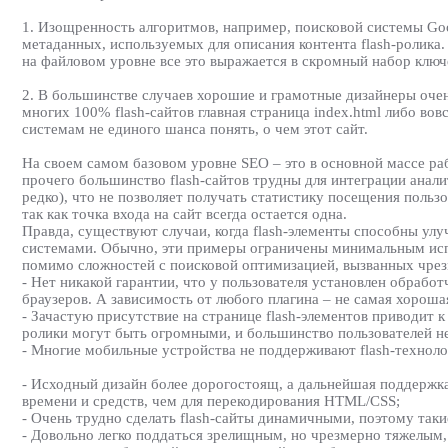
1. Изощренность алгоритмов, например, поисковой системы Goo
метаданных, используемых для описания контента flash-ролика.
на файловом уровне все это выражается в скромный набор ключ
2. В большинстве случаев хорошие и грамотные дизайнеры очень
многих 100% flash-сайтов главная страница index.html либо в
системам не единого шанса понять, о чем этот сайт.
На своем самом базовом уровне SEO – это в основной массе раб
прочего большинство flash-сайтов трудны для интеграции аналит
редко), что не позволяет получать статистику посещения польз
так как точка входа на сайт всегда остается одна.
Правда, существуют случаи, когда flash-элементы способны ул
системами. Обычно, эти примеры ограничены минимальным испо
помимо сложностей с поисковой оптимизацией, вызванных чрез
- Нет никакой гарантии, что у пользователя установлен обработ
браузеров. А зависимость от любого плагина – не самая хороша
- Зачастую присутствие на странице flash-элементов приводит к
ролики могут быть огромными, и большинство пользователей не 
- Многие мобильные устройства не поддерживают flash-технолог
- Исходный дизайн более дорогостоящ, а дальнейшая поддержка 
времени и средств, чем для перекодирования HTML/CSS;
- Очень трудно сделать flash-сайты динамичными, поэтому таки
- Довольно легко поддаться зрелищным, но чрезмерно тяжелым, 