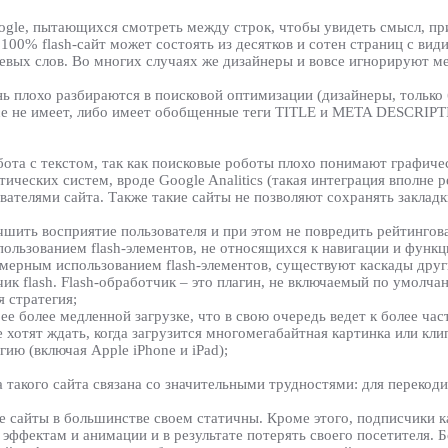
gle, пытающихся смотреть между строк, чтобы увидеть смысл, прив
 100% flash-сайт может состоять из десятков и сотен страниц с ви
евых слов. Во многих случаях же дизайнеры и вовсе игнорируют м
 плохо разбираются в поисковой оптимизации (дизайнеры, только бе
овсе не имеет, либо имеет обобщенные теги TITLE и META DESCRIP
ота с текстом, так как поисковые роботы плохо понимают графичес
ических систем, вроде Google Analitics (такая интеграция вполне 
ователями сайта. Также такие сайты не позволяют сохранять заклад
учшить восприятие пользователя и при этом не повредить рейтинго
льзованием flash-элементов, не относящихся к навигации и функ
мерным использованием flash-элементов, существуют каскады друг
чик flash. Flash-обработчик – это плагин, не включаемый по умолч
я стратегия;
 ее более медленной загрузке, что в свою очередь ведет к более час
хотят ждать, когда загрузится многомегабайтная картинка или кли
ию (включая Apple iPhone и iPad);
такого сайта связана со значительными трудностями: для перекоди
е сайты в большинстве своем статичны. Кроме этого, подписчики ка
эффектам и анимации и в результате потерять своего посетителя. 