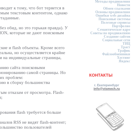
Методы продвижения
Новости
одит к тому, что бот теряется в
Обмен ссылками
Основы продвижения
димым текстовым контентом, однако
Ошибки web-дизайна
етаданные.
Поисковые системы
Полезные сервисы
Портфолио
з обид, но это горькая правда). У
Семантическое ядро
TION, которые не дают поисковым
Советы по продвижению
Создание сайтов
Социальные сети
ТИЦ
Траст
кие и flash объекты. Кроме всего
Трафик
реальна, но осуществляется крайне
Файлообменники
ки на индивидуальные страницы,
Хостинг
Яндекс
ванию сайта поисковыми
ционированию самой страницы. Но
КОНТАКТЫ
их проблем:
анию в сборку большинства
г. Екатеринбург
info@vismech.ru
тым отказам от просмотра. Flash-
п;
рования flash требуется больше
налов RSS не видят flash-контент;
Большинство пользователей