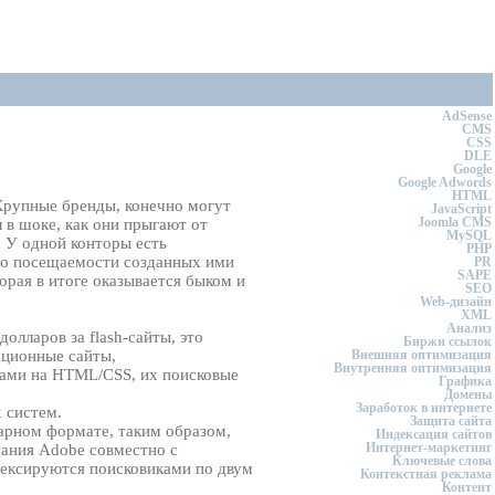
AdSense
CMS
CSS
DLE
Google
Google Adwords
HTML
 Крупные бренды, конечно могут
JavaScript
Joomla CMS
л в шоке, как они прыгают от
MySQL
. У одной конторы есть
PHP
 по посещаемости созданных ими
PR
SAPE
торая в итоге оказывается быком и
SEO
Web-дизайн
XML
Анализ
олларов за flash-сайты, это
Биржи ссылок
ационные сайты,
Внешняя оптимизация
Внутренняя оптимизация
тами на HTML/CSS, их поисковые
Графика
Домены
Заработок в интернете
 систем.
Защита сайта
нарном формате, таким образом,
Индексация сайтов
Интернет-маркетинг
пания Adobe совместно с
Ключевые слова
дексируются поисковиками по двум
Контекстная реклама
Контент